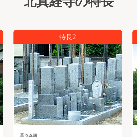
北真経寺の特長
特長2
墓地区画