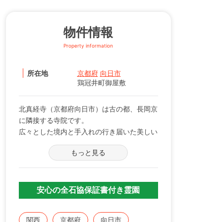
物件情報
Property information
所在地
京都府
向日市
鶏冠井町御屋敷
北真経寺（京都府向日市）は古の都、長岡京
に隣接する寺院です。
広々とした境内と手入れの行き届いた美しい
庭が、お参りする方の心をなごませます。
もっと見る
墓地は寺院から少し離れた場所にあり、広々
とした静かな環境が好評です。
由緒ある歴史に見守られ、安心してお墓参り
いただけます。
安心の全石協保証書付き霊園
関西
京都府
向日市