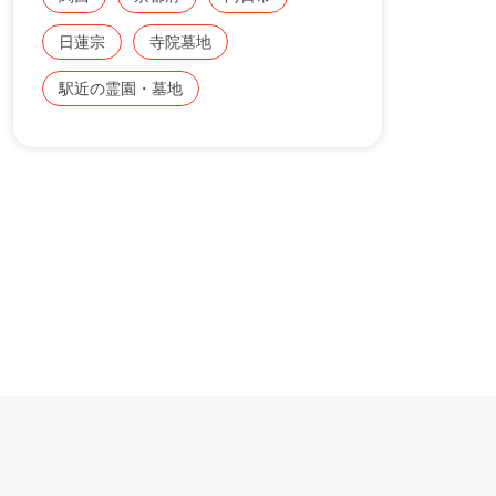
日蓮宗
寺院墓地
駅近の霊園・墓地
れの行き届いた美しい庭