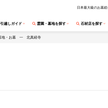
日本最大級のお墓総
の引越しガイド
霊園・墓地を探す
石材店を探す
墓地・お墓
北真経寺