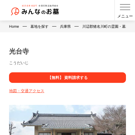
メニュー
Home
墓地を探す
兵庫県
川辺郡猪名川町の霊園・墓地・
光台寺
こうだいじ
【無料】 資料請求する
地図・交通アクセス