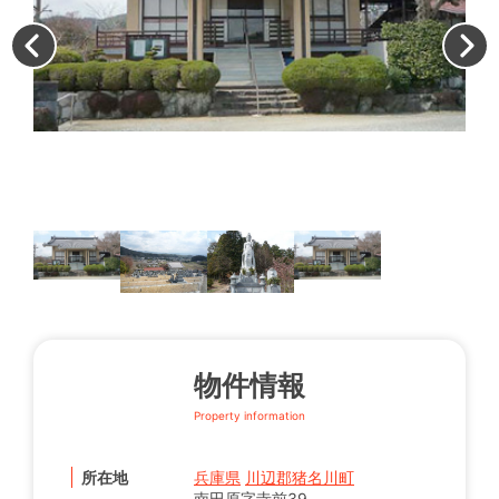
す
物件情報
Property information
所在地
兵庫県
川辺郡猪名川町
南田原字寺前39