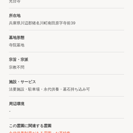
光台寺
所在地
兵庫県川辺郡猪名川町南田原字寺前39
墓地形態
寺院墓地
宗旨・宗派
宗教不問
施設・サービス
法要施設・駐車場・永代供養・墓石持ち込み可
周辺環境
-
この霊園に関連する霊園