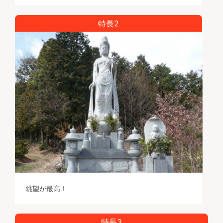
特長2
眺望が最高！
特長3