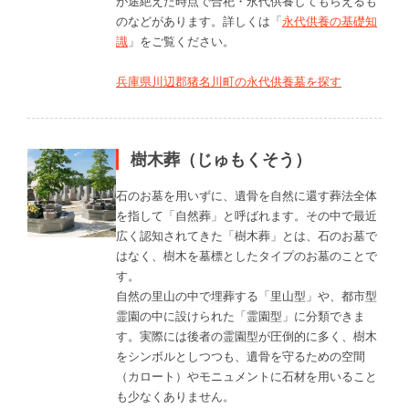
が途絶えた時点で合祀・永代供養してもらえるも
のなどがあります。詳しくは「
永代供養の基礎知
識
」をご覧ください。
兵庫県川辺郡猪名川町の永代供養墓を探す
樹木葬（じゅもくそう）
石のお墓を用いずに、遺骨を自然に還す葬法全体
を指して「自然葬」と呼ばれます。その中で最近
広く認知されてきた「樹木葬」とは、石のお墓で
はなく、樹木を墓標としたタイプのお墓のことで
す。
自然の里山の中で埋葬する「里山型」や、都市型
霊園の中に設けられた「霊園型」に分類できま
す。実際には後者の霊園型が圧倒的に多く、樹木
をシンボルとしつつも、遺骨を守るための空間
（カロート）やモニュメントに石材を用いること
も少なくありません。