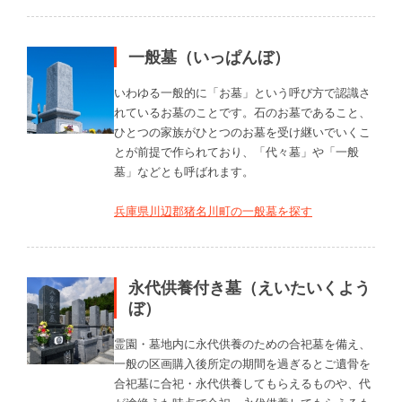
一般墓（いっぱんぼ）
いわゆる一般的に「お墓」という呼び方で認識さ
れているお墓のことです。石のお墓であること、
ひとつの家族がひとつのお墓を受け継いでいくこ
とが前提で作られており、「代々墓」や「一般
墓」などとも呼ばれます。
兵庫県川辺郡猪名川町の一般墓を探す
永代供養付き墓（えいたいくよう
ぼ）
霊園・墓地内に永代供養のための合祀墓を備え、
一般の区画購入後所定の期間を過ぎるとご遺骨を
合祀墓に合祀・永代供養してもらえるものや、代