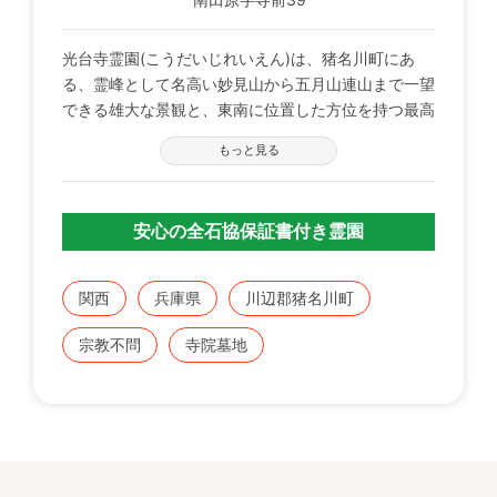
光台寺霊園(こうだいじれいえん)は、猪名川町にあ
る、霊峰として名高い妙見山から五月山連山まで一望
できる雄大な景観と、東南に位置した方位を持つ最高
の寺院墓地です。
もっと見る
大自然の中にあり、鳥のさえずりと風の囁きが聞こえ
て来るかのような、こころやすらぐ聖地です。
安心の全石協保証書付き霊園
墓地の最上段からは観音菩薩が、園内と本堂を見守っ
てくれています。
関西
兵庫県
川辺郡猪名川町
«光台寺霊園３つ特徴»
宗教不問
寺院墓地
１）眺望が最高
霊峰として名高い妙見山から池田の五月山連山ま
で一望できます。
２）すべてのお墓が南東向き
墓相の中でも吉方とされている南東を向いていま
す。