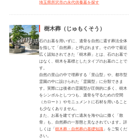
埼玉県所沢市の永代供養墓を探す
樹木葬（じゅもくそう）
石のお墓を用いずに、遺骨を自然に還す葬法全体
を指して「自然葬」と呼ばれます。その中で最近
広く認知されてきた「樹木葬」とは、石のお墓で
はなく、樹木を墓標としたタイプのお墓のことで
す。
自然の里山の中で埋葬する「里山型」や、都市型
霊園の中に設けられた「霊園型」に分類できま
す。実際には後者の霊園型が圧倒的に多く、樹木
をシンボルとしつつも、遺骨を守るための空間
（カロート）やモニュメントに石材を用いること
も少なくありません。
また、お墓を建てずに遺灰を海や山に撒く「散
骨」も、自然葬の一形態と見なされています。詳
しくは「
樹木葬・自然葬の基礎知識
」をご覧くだ
さい。