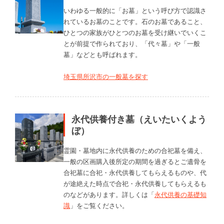
いわゆる一般的に「お墓」という呼び方で認識さ
れているお墓のことです。石のお墓であること、
ひとつの家族がひとつのお墓を受け継いでいくこ
とが前提で作られており、「代々墓」や「一般
墓」などとも呼ばれます。
埼玉県所沢市の一般墓を探す
永代供養付き墓（えいたいくよう
ぼ）
霊園・墓地内に永代供養のための合祀墓を備え、
一般の区画購入後所定の期間を過ぎるとご遺骨を
合祀墓に合祀・永代供養してもらえるものや、代
が途絶えた時点で合祀・永代供養してもらえるも
のなどがあります。詳しくは「
永代供養の基礎知
識
」をご覧ください。