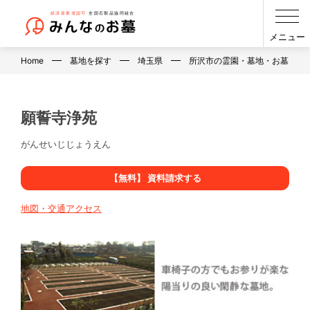
メニュー
Home
墓地を探す
埼玉県
所沢市の霊園・墓地・お墓
願誓寺浄苑
がんせいじじょうえん
【無料】 資料請求する
地図・交通アクセス