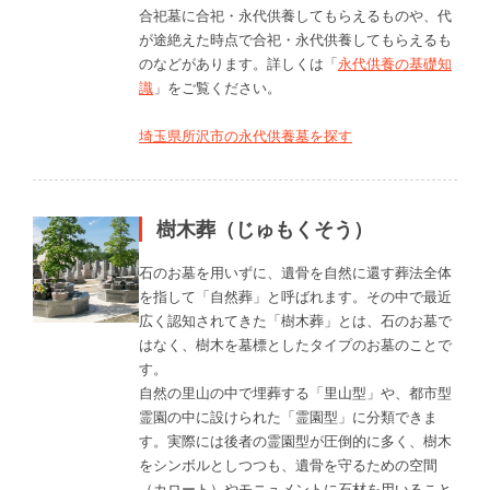
合祀墓に合祀・永代供養してもらえるものや、代
が途絶えた時点で合祀・永代供養してもらえるも
のなどがあります。詳しくは「
永代供養の基礎知
識
」をご覧ください。
埼玉県所沢市の永代供養墓を探す
樹木葬（じゅもくそう）
石のお墓を用いずに、遺骨を自然に還す葬法全体
を指して「自然葬」と呼ばれます。その中で最近
広く認知されてきた「樹木葬」とは、石のお墓で
はなく、樹木を墓標としたタイプのお墓のことで
す。
自然の里山の中で埋葬する「里山型」や、都市型
霊園の中に設けられた「霊園型」に分類できま
す。実際には後者の霊園型が圧倒的に多く、樹木
をシンボルとしつつも、遺骨を守るための空間
（カロート）やモニュメントに石材を用いること