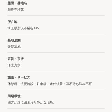
霊園・墓地名
願誓寺浄苑
所在地
埼玉県所沢市糀谷415
墓地形態
寺院墓地
宗旨・宗派
浄土真宗
施設・サービス
休憩所・法要施設・駐車場・永代供養・墓石持ち込み不可
周辺環境
四方が畑に囲まれた静かな場所。