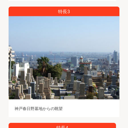
特長3
神戸春日野墓地からの眺望
特長4