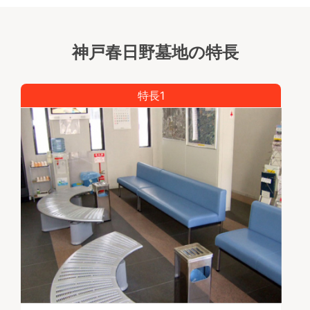
神戸春日野墓地の特長
特長1