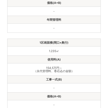
-
-
1.235㎡
154,5万円～
（永代管理料、巻石込の金額）
-
-