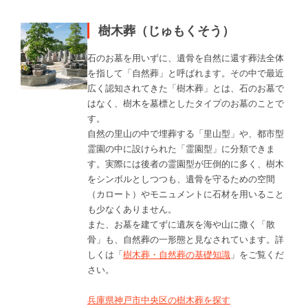
樹木葬（じゅもくそう）
石のお墓を用いずに、遺骨を自然に還す葬法全体
を指して「自然葬」と呼ばれます。その中で最近
広く認知されてきた「樹木葬」とは、石のお墓で
はなく、樹木を墓標としたタイプのお墓のことで
す。
自然の里山の中で埋葬する「里山型」や、都市型
霊園の中に設けられた「霊園型」に分類できま
す。実際には後者の霊園型が圧倒的に多く、樹木
をシンボルとしつつも、遺骨を守るための空間
（カロート）やモニュメントに石材を用いること
も少なくありません。
また、お墓を建てずに遺灰を海や山に撒く「散
骨」も、自然葬の一形態と見なされています。詳
しくは「
樹木葬・自然葬の基礎知識
」をご覧くだ
さい。
兵庫県神戸市中央区の樹木葬を探す