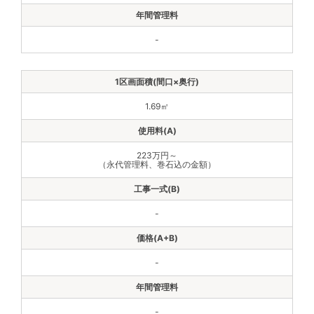
-
1.69㎡
223万円～
（永代管理料、巻石込の金額）
-
-
-