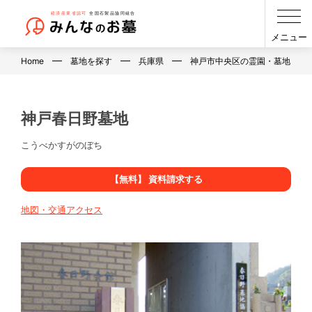
メニュー
Home
墓地を探す
兵庫県
神戸市中央区の霊園・墓地・お
神戸春日野墓地
こうべかすがのぼち
【無料】 資料請求する
地図・交通アクセス