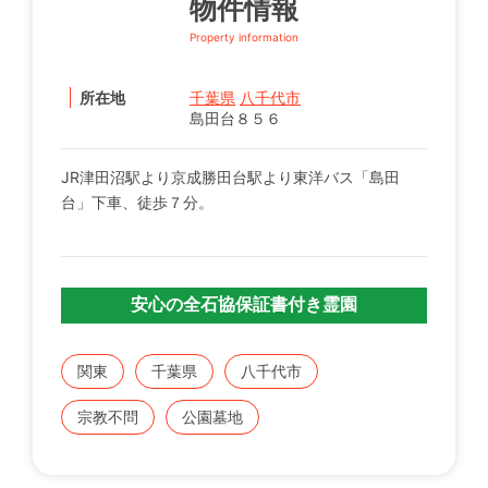
物件情報
Property information
所在地
千葉県
八千代市
島田台８５６
JR津田沼駅より京成勝田台駅より東洋バス「島田
台」下車、徒歩７分。
安心の全石協保証書付き霊園
関東
千葉県
八千代市
宗教不問
公園墓地