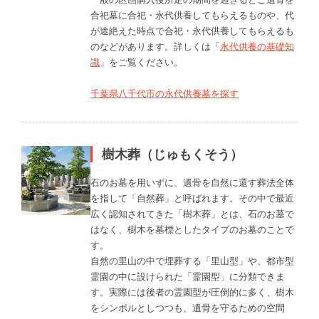
合祀墓に合祀・永代供養してもらえるものや、代
が途絶えた時点で合祀・永代供養してもらえるも
のなどがあります。詳しくは「
永代供養の基礎知
識
」をご覧ください。
千葉県八千代市の永代供養墓を探す
樹木葬（じゅもくそう）
石のお墓を用いずに、遺骨を自然に還す葬法全体
を指して「自然葬」と呼ばれます。その中で最近
広く認知されてきた「樹木葬」とは、石のお墓で
はなく、樹木を墓標としたタイプのお墓のことで
す。
自然の里山の中で埋葬する「里山型」や、都市型
霊園の中に設けられた「霊園型」に分類できま
す。実際には後者の霊園型が圧倒的に多く、樹木
をシンボルとしつつも、遺骨を守るための空間