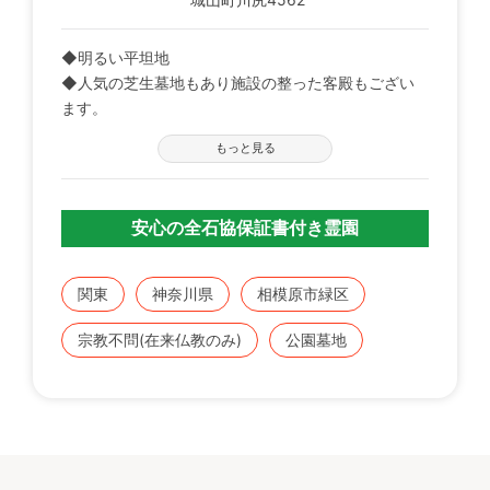
◆明るい平坦地
◆人気の芝生墓地もあり施設の整った客殿もござい
ます。
◆近くに城山湖等があり、自然環境が良くハイキン
もっと見る
グを兼ねた墓参ができます。
安心の全石協保証書付き霊園
関東
神奈川県
相模原市緑区
宗教不問(在来仏教のみ)
公園墓地