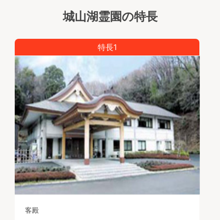
城山湖霊園の特長
特長1
客殿