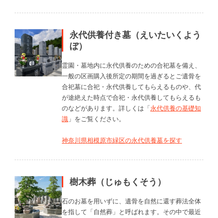
永代供養付き墓（えいたいくよう
ぼ）
霊園・墓地内に永代供養のための合祀墓を備え、
一般の区画購入後所定の期間を過ぎるとご遺骨を
合祀墓に合祀・永代供養してもらえるものや、代
が途絶えた時点で合祀・永代供養してもらえるも
のなどがあります。詳しくは「
永代供養の基礎知
識
」をご覧ください。
神奈川県相模原市緑区の永代供養墓を探す
樹木葬（じゅもくそう）
石のお墓を用いずに、遺骨を自然に還す葬法全体
を指して「自然葬」と呼ばれます。その中で最近