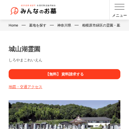
メニュー
Home
墓地を探す
神奈川県
相模原市緑区の霊園・墓地・
城山湖霊園
しろやまこれいえん
【無料】 資料請求する
地図・交通アクセス