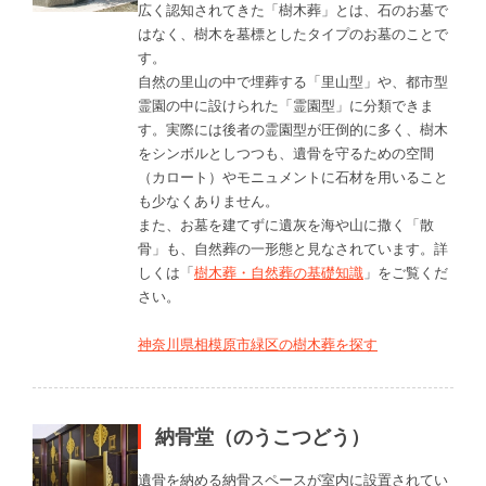
広く認知されてきた「樹木葬」とは、石のお墓で
はなく、樹木を墓標としたタイプのお墓のことで
す。
自然の里山の中で埋葬する「里山型」や、都市型
霊園の中に設けられた「霊園型」に分類できま
す。実際には後者の霊園型が圧倒的に多く、樹木
をシンボルとしつつも、遺骨を守るための空間
（カロート）やモニュメントに石材を用いること
も少なくありません。
また、お墓を建てずに遺灰を海や山に撒く「散
骨」も、自然葬の一形態と見なされています。詳
しくは「
樹木葬・自然葬の基礎知識
」をご覧くだ
さい。
神奈川県相模原市緑区の樹木葬を探す
納骨堂（のうこつどう）
遺骨を納める納骨スペースが室内に設置されてい