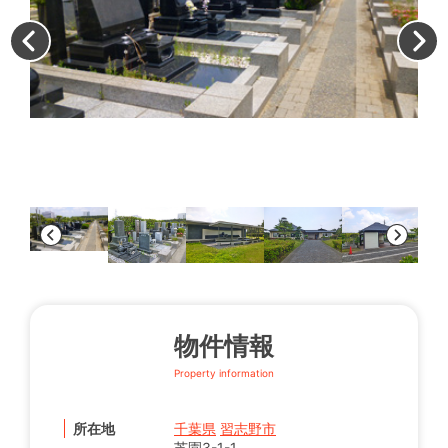
（
物件情報
Property information
所在地
千葉県
習志野市
芝園3-1-1