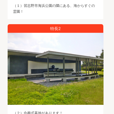
（１）習志野市海浜公園の隣にある、海からすぐの
霊園！
特長2
（２）合葬式墓地があります！