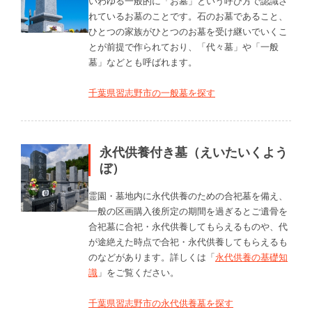
いわゆる一般的に「お墓」という呼び方で認識さ
れているお墓のことです。石のお墓であること、
ひとつの家族がひとつのお墓を受け継いでいくこ
とが前提で作られており、「代々墓」や「一般
墓」などとも呼ばれます。
千葉県習志野市の一般墓を探す
永代供養付き墓（えいたいくよう
ぼ）
霊園・墓地内に永代供養のための合祀墓を備え、
一般の区画購入後所定の期間を過ぎるとご遺骨を
合祀墓に合祀・永代供養してもらえるものや、代
が途絶えた時点で合祀・永代供養してもらえるも
のなどがあります。詳しくは「
永代供養の基礎知
識
」をご覧ください。
千葉県習志野市の永代供養墓を探す