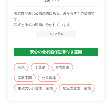
習志野市海浜公園の隣にある、海からすぐの霊園で
す。
和式と洋式の区画に分かれています。
合葬式墓地もあります。
もっと見る
管理事務所、休憩所（売店）、和室2室、洋室1室、
作業員詰め所、東屋（2棟）があります。
安心の全石協保証書付き霊園
関東
千葉県
習志野市
宗教不問
公営墓地
羨望のいい霊園・墓地
駅近の霊園・墓地