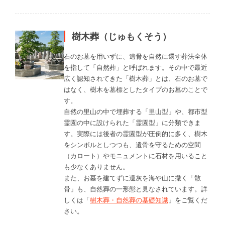
樹木葬（じゅもくそう）
石のお墓を用いずに、遺骨を自然に還す葬法全体
を指して「自然葬」と呼ばれます。その中で最近
広く認知されてきた「樹木葬」とは、石のお墓で
はなく、樹木を墓標としたタイプのお墓のことで
す。
自然の里山の中で埋葬する「里山型」や、都市型
霊園の中に設けられた「霊園型」に分類できま
す。実際には後者の霊園型が圧倒的に多く、樹木
をシンボルとしつつも、遺骨を守るための空間
（カロート）やモニュメントに石材を用いること
も少なくありません。
また、お墓を建てずに遺灰を海や山に撒く「散
骨」も、自然葬の一形態と見なされています。詳
しくは「
樹木葬・自然葬の基礎知識
」をご覧くだ
さい。