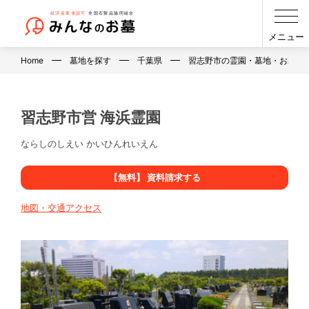
メニュー
Home
墓地を探す
千葉県
習志野市の霊園・墓地・お墓
習志野市営 海浜霊園
ならしのしえい かいひんれいえん
【無料】 資料請求する
地図・交通アクセス