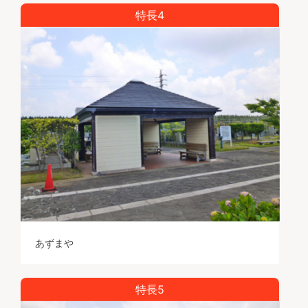
特長4
あずまや
特長5