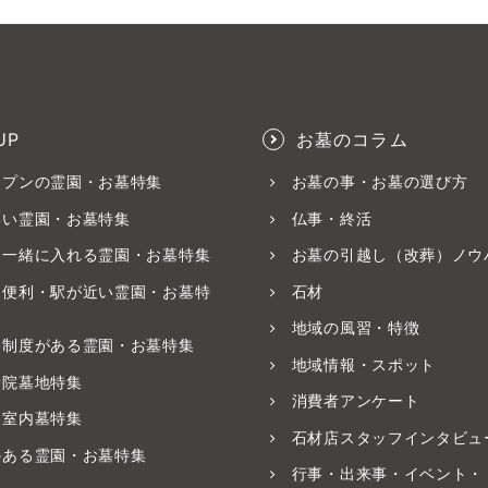
UP
お墓のコラム
ープンの霊園・お墓特集
お墓の事・お墓の選び方
いい霊園・お墓特集
仏事・終活
と一緒に入れる霊園・お墓特集
お墓の引越し（改葬）ノウ
ス便利・駅が近い霊園・お墓特
石材
地域の風習・特徴
養制度がある霊園・お墓特集
地域情報・スポット
寺院墓地特集
消費者アンケート
・室内墓特集
石材店スタッフインタビュ
のある霊園・お墓特集
行事・出来事・イベント・