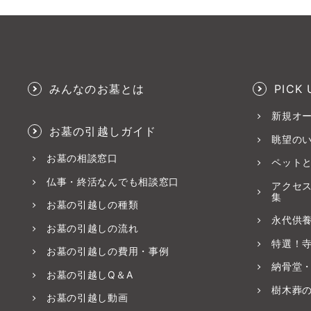
みんなのお墓とは
PICK 
新規オ
お墓の引越しガイド
眺望の
お墓の相談窓口
ペット
仏事・終活なんでも相談窓口
アクセ
集
お墓の引越しの種類
永代供
お墓の引越しの流れ
特選！
お墓の引越しの費用・事例
納骨堂
お墓の引越しQ＆A
樹木葬
お墓の引越し動画