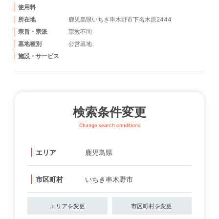
使用料
所在地
鹿児島県いちき串木野市下名木原2444
宗旨・宗派
宗教不問
墓地種別
公営墓地
施設・サービス
検索条件変更
Change search conditions
エリア
鹿児島県
市区町村
いちき串木野市
エリアを変更
市区町村を変更