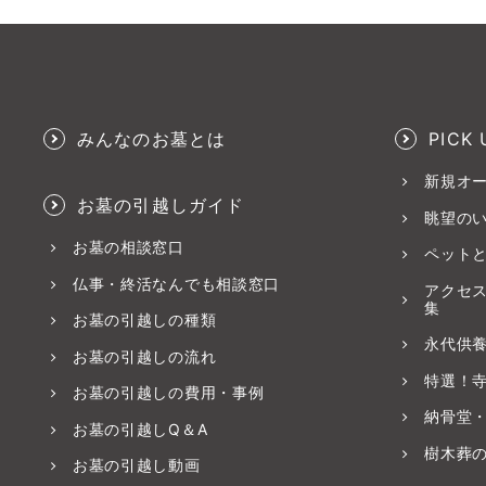
みんなのお墓とは
PICK 
新規オ
お墓の引越しガイド
眺望の
お墓の相談窓口
ペット
仏事・終活なんでも相談窓口
アクセ
集
お墓の引越しの種類
永代供
お墓の引越しの流れ
特選！
お墓の引越しの費用・事例
納骨堂
お墓の引越しQ＆A
樹木葬
お墓の引越し動画