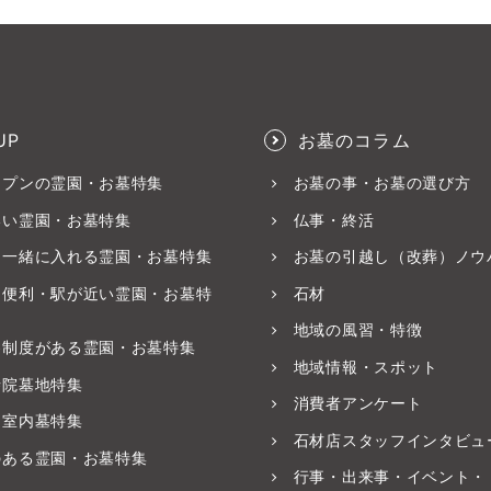
UP
お墓のコラム
ープンの霊園・お墓特集
お墓の事・お墓の選び方
いい霊園・お墓特集
仏事・終活
と一緒に入れる霊園・お墓特集
お墓の引越し（改葬）ノウ
ス便利・駅が近い霊園・お墓特
石材
地域の風習・特徴
養制度がある霊園・お墓特集
地域情報・スポット
寺院墓地特集
消費者アンケート
・室内墓特集
石材店スタッフインタビュ
のある霊園・お墓特集
行事・出来事・イベント・