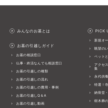
みんなのお墓とは
PICK 
新規オ
お墓の引越しガイド
眺望の
お墓の相談窓口
ペット
仏事・終活なんでも相談窓口
アクセ
集
お墓の引越しの種類
永代供
お墓の引越しの流れ
特選！
お墓の引越しの費用・事例
納骨堂
お墓の引越しQ＆A
樹木葬
お墓の引越し動画