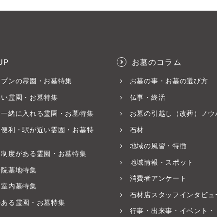
UP
お墓のコラム
ープンの霊園・お墓特集
お墓の事・お墓の選び方
いい霊園・お墓特集
仏事・終活
と一緒に入れる霊園・お墓特集
お墓の引越し（改葬）ノウ
ス便利・駅が近い霊園・お墓特
石材
地域の風習・特徴
養制度がある霊園・お墓特集
地域情報・スポット
寺院墓地特集
消費者アンケート
・室内墓特集
石材店スタッフインタビュ
のある霊園・お墓特集
行事・出来事・イベント・