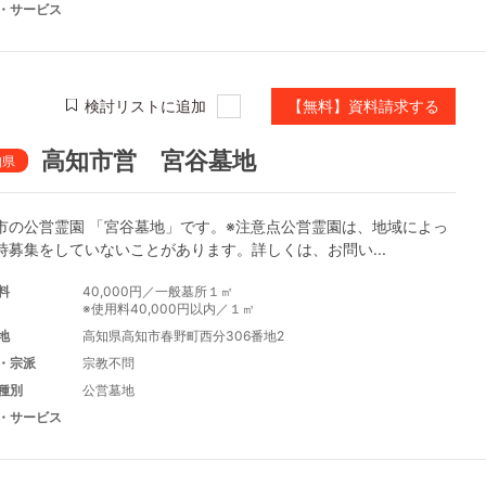
・サービス
検討リストに追加
【無料】資料請求する
高知市営 宮谷墓地
知県
市の公営霊園 「宮谷墓地」です。※注意点公営霊園は、地域によっ
時募集をしていないことがあります。詳しくは、お問い...
料
40,000円／一般墓所１㎡
※使用料40,000円以内／１㎡
地
高知県高知市春野町西分306番地2
・宗派
宗教不問
種別
公営墓地
・サービス