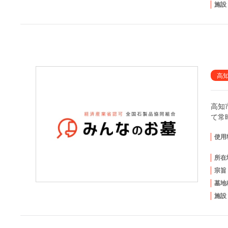
施設
高
高知
て常
使用
所在
宗旨
墓地
施設