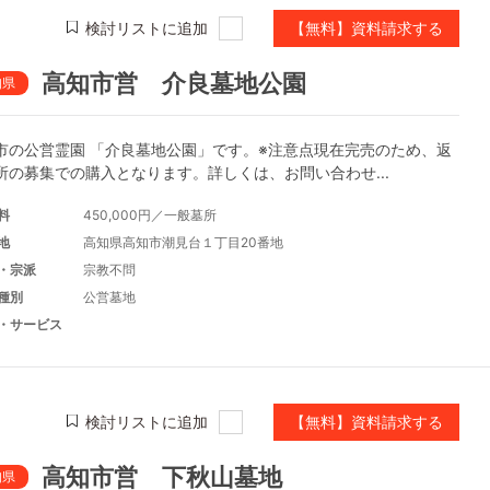
検討リストに追加
【無料】資料請求する
高知市営 介良墓地公園
知県
市の公営霊園 「介良墓地公園」です。※注意点現在完売のため、返
所の募集での購入となります。詳しくは、お問い合わせ...
料
450,000円／一般墓所
地
高知県高知市潮見台１丁目20番地
・宗派
宗教不問
種別
公営墓地
・サービス
検討リストに追加
【無料】資料請求する
高知市営 下秋山墓地
知県