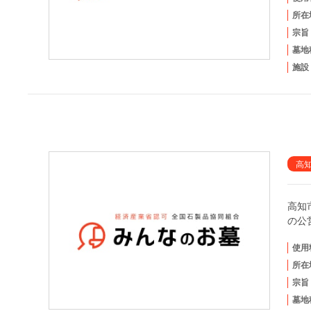
所在
宗旨
墓地
施設
高
高知
の公
使用
所在
宗旨
墓地