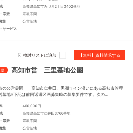
地
高知県高知市みづき2丁目3402番地
・宗派
宗教不問
種別
公営墓地
・サービス
検討リストに追加
【無料】資料請求する
高知市営 三里墓地公園
知県
市の公営霊園 高知市仁井田、黒潮ライン沿いにある高知市管理
営墓地※下記は前回返還区画募集時の募集要件です。次の...
料
460,000円
地
高知県高知市仁井田3766番地
・宗派
宗教不問
種別
公営墓地