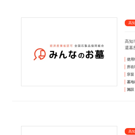
高
高知
還墓
使用
所在
宗旨
墓地
施設
高