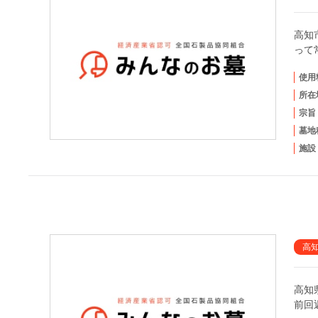
高知
って
使用
所在
宗旨
墓地
施設
高
高知
前回