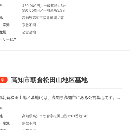
料
450,000円／一般墓所4.5㎡・
550,000円／一般墓所5.5㎡
地
高知県高知市福井町鴻ノ森
・宗派
宗教不問
種別
公営墓地
・サービス
高知市朝倉松田山地区墓地
知県
市朝倉松田山地区墓地(-)は、高知県高知市にある公営墓地です。...
料
地
高知県高知市朝倉字松田山己1201番地143
・宗派
宗教不問