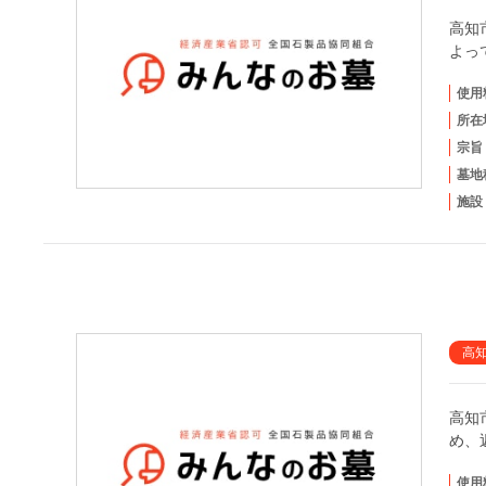
高知
よっ
使用
所在
宗旨
墓地
施設
高
高知
め、
使用