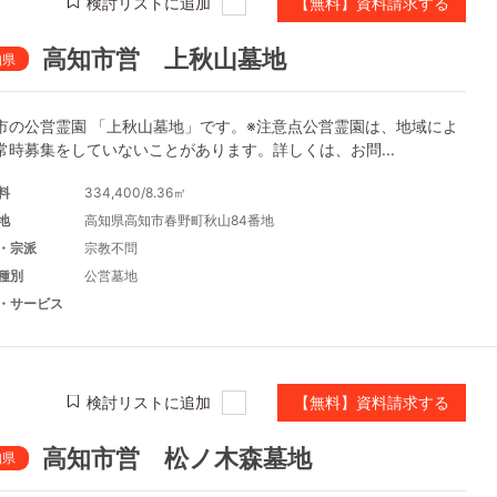
検討リストに追加
【無料】資料請求する
高知市営 上秋山墓地
知県
市の公営霊園 「上秋山墓地」です。※注意点公営霊園は、地域によ
常時募集をしていないことがあります。詳しくは、お問...
料
334,400/8.36㎡
地
高知県高知市春野町秋山84番地
・宗派
宗教不問
種別
公営墓地
・サービス
検討リストに追加
【無料】資料請求する
高知市営 松ノ木森墓地
知県