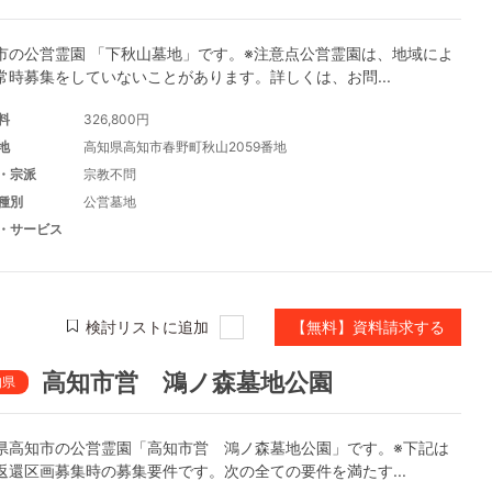
市の公営霊園 「下秋山墓地」です。※注意点公営霊園は、地域によ
常時募集をしていないことがあります。詳しくは、お問...
料
326,800円
地
高知県高知市春野町秋山2059番地
・宗派
宗教不問
種別
公営墓地
・サービス
検討リストに追加
【無料】資料請求する
高知市営 鴻ノ森墓地公園
知県
県高知市の公営霊園「高知市営 鴻ノ森墓地公園」です。※下記は
返還区画募集時の募集要件です。次の全ての要件を満たす...