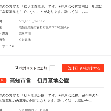
市の公営霊園 「松ノ木森墓地」です。※注意点公営霊園は、地域に
て常時募集をしていないことがあります。詳しくは、お...
料
585,200円/14.63㎡
地
高知県高知市春野町弘岡下4702番地4
・宗派
宗教不問
種別
公営墓地
・サービス
検討リストに追加
【無料】資料請求する
高知市営 初月墓地公園
知県
市の公営霊園 「初月墓地公園」です。※注意点現在、完売中のた
返還墓地の再募集の対応になります。詳しくは、お問い合...
料
550,000円／一般墓所