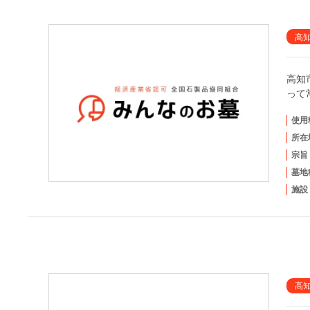
高
高知
って
使用
所在
宗旨
墓地
施設
高