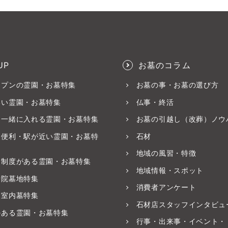
UP
お墓のコラム
ープンの霊園・お墓特集
お墓の事・お墓の選び方
いい霊園・お墓特集
仏事・終活
と一緒に入れる霊園・お墓特集
お墓の引越し（改葬）ノウ
ス便利・駅が近い霊園・お墓特
石材
地域の風習・特徴
養制度がある霊園・お墓特集
地域情報・スポット
寺院墓地特集
消費者アンケート
・室内墓特集
石材店スタッフインタビュ
のある霊園・お墓特集
行事・出来事・イベント・