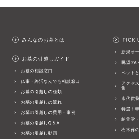
みんなのお墓とは
PICK 
新規オ
お墓の引越しガイド
眺望の
お墓の相談窓口
ペット
仏事・終活なんでも相談窓口
アクセ
集
お墓の引越しの種類
永代供
お墓の引越しの流れ
特選！
お墓の引越しの費用・事例
納骨堂
お墓の引越しQ＆A
樹木葬
お墓の引越し動画