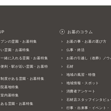
UP
お墓のコラム
ープンの霊園・お墓特集
お墓の事・お墓の選び方
いい霊園・お墓特集
仏事・終活
と一緒に入れる霊園・お墓特集
お墓の引越し（改葬）ノウ
ス便利・駅が近い霊園・お墓特
石材
地域の風習・特徴
養制度がある霊園・お墓特集
地域情報・スポット
寺院墓地特集
消費者アンケート
・室内墓特集
石材店スタッフインタビュ
のある霊園・お墓特集
行事・出来事・イベント・