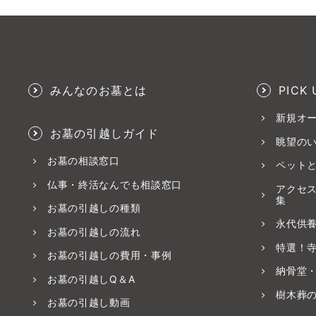
みんなのお墓とは
PICK 
新規オ
お墓の引越しガイド
眺望の
お墓の相談窓口
ペット
仏事・終活なんでも相談窓口
アクセ
集
お墓の引越しの種類
永代供
お墓の引越しの流れ
特選！
お墓の引越しの費用・事例
納骨堂
お墓の引越しQ＆A
樹木葬
お墓の引越し動画