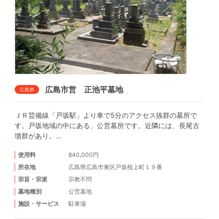
広島市営 正池平墓地
広島県
ＪＲ芸備線「戸坂駅」より車で5分のアクセス抜群の墓所で
す。戸坂地域の中にある、公営墓所です。近隣には、長尾古
墳群があり。...
使用料
840,000円
所在地
広島県広島市東区戸坂桜上町１９番
宗旨・宗派
宗教不問
墓地種別
公営墓地
施設・サービス
駐車場