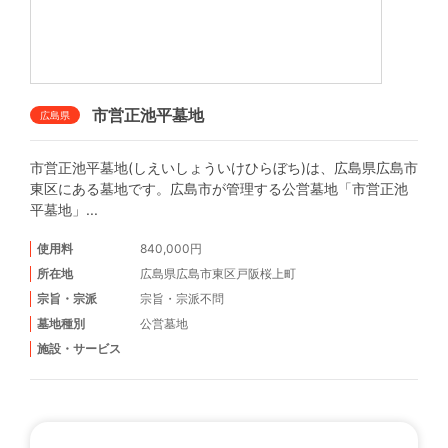
市営正池平墓地
広島県
市営正池平墓地(しえいしょういけひらぼち)は、広島県広島市
東区にある墓地です。広島市が管理する公営墓地「市営正池
平墓地」...
使用料
840,000円
所在地
広島県広島市東区戸阪桜上町
宗旨・宗派
宗旨・宗派不問
墓地種別
公営墓地
施設・サービス