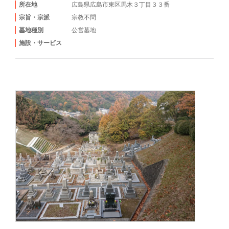
所在地
広島県広島市東区馬木３丁目３３番
宗旨・宗派
宗教不問
墓地種別
公営墓地
施設・サービス