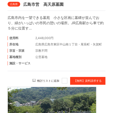
広島市営 高天原墓園
広島県
広島市内を一望できる墓苑 小さな区画に墓碑が並んでお
り、緑がいっぱいの市民の憩いの場所。JR広島駅から車で約
５分に位置す...
使用料
2,448,000円
所在地
広島県広島市東区中山南１丁目・尾長町・矢賀町
宗旨・宗派
宗教不問
墓地種別
公営墓地
施設・サービス
検討リストに追加
【無料】資料請求する