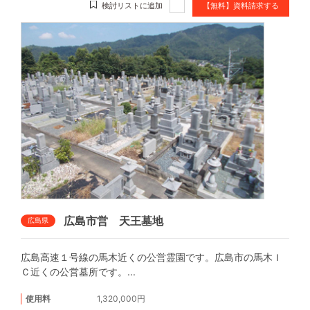
検討リストに追加
【無料】資料請求する
広島市営 天王墓地
広島県
広島高速１号線の馬木近くの公営霊園です。広島市の馬木Ｉ
Ｃ近くの公営墓所です。...
使用料
1,320,000円