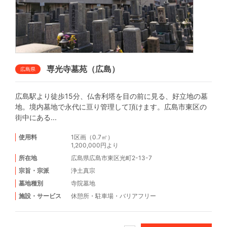
専光寺墓苑（広島）
広島県
広島駅より徒歩15分、仏舎利塔を目の前に見る、好立地の墓
地。境内墓地で永代に亘り管理して頂けます。広島市東区の
街中にある...
使用料
1区画（0.7㎡）
1,200,000円より
所在地
広島県広島市東区光町2-13-7
宗旨・宗派
浄土真宗
墓地種別
寺院墓地
施設・サービス
休憩所
・
駐車場
・
バリアフリー