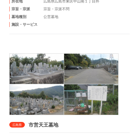
所在地
広島県広島市東区中山南１丁目外
宗旨・宗派
宗旨・宗派不問
墓地種別
公営墓地
施設・サービス
市営天王墓地
広島県