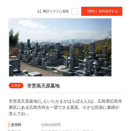
検討リストに追加
【無料】資料請求する
市営高天原墓地
広島県
市営高天原墓地(しえいたかまがはらぼえん)は、広島県広島市
東区にある広島市内を一望できる墓苑、小さな区画に墓碑が
並んでお...
使用料
1,091,000円