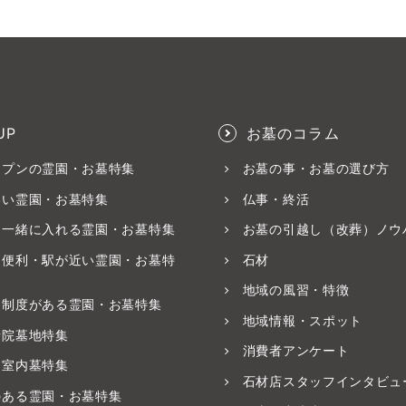
UP
お墓のコラム
ープンの霊園・お墓特集
お墓の事・お墓の選び方
いい霊園・お墓特集
仏事・終活
と一緒に入れる霊園・お墓特集
お墓の引越し（改葬）ノウ
ス便利・駅が近い霊園・お墓特
石材
地域の風習・特徴
養制度がある霊園・お墓特集
地域情報・スポット
寺院墓地特集
消費者アンケート
・室内墓特集
石材店スタッフインタビュ
のある霊園・お墓特集