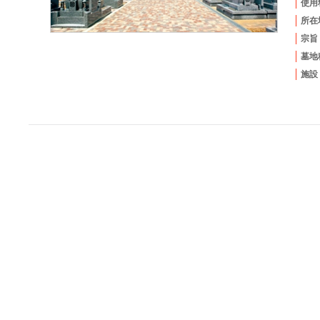
使用
所在
宗旨
墓地
施設