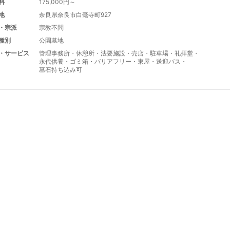
料
175,000円～
地
奈良県奈良市白毫寺町927
・宗派
宗教不問
種別
公園墓地
・サービス
管理事務所
・
休憩所
・
法要施設
・
売店
・
駐車場
・
礼拝堂
・
永代供養
・
ゴミ箱
・
バリアフリー
・
東屋
・
送迎バス
・
墓石持ち込み可