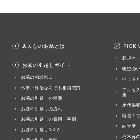
みんなのお墓とは
PICK 
新規オ
お墓の引越しガイド
眺望の
お墓の相談窓口
ペット
仏事・終活なんでも相談窓口
アクセ
集
お墓の引越しの種類
永代供
お墓の引越しの流れ
特選！
お墓の引越しの費用・事例
納骨堂
お墓の引越しQ＆A
樹木葬
お墓の引越し動画