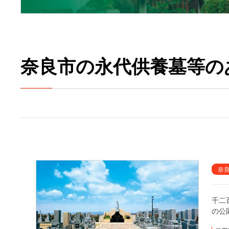
奈良市の永代供養墓等の
奈
千二
の