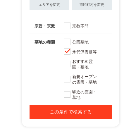
エリアを変更
市区町村を変更
宗旨・宗派
宗教不問
墓地の種類
公園墓地
永代供養墓等
おすすめ霊
園・墓地
新規オープン
の霊園・墓地
駅近の霊園・
墓地
この条件で検索する