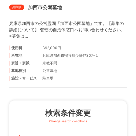
加西市公園墓地
兵庫県
兵庫県加西市の公営霊園「加西市公園墓地」です。【募集の
詳細について】 管轄の自治体窓口へお問い合わせください。
※募集は...
使用料
392,000円
所在地
兵庫県加西市鴨谷町少婦谷307-１
宗旨・宗派
宗教不問
墓地種別
公営墓地
施設・サービス
駐車場
検索条件変更
Change search conditions