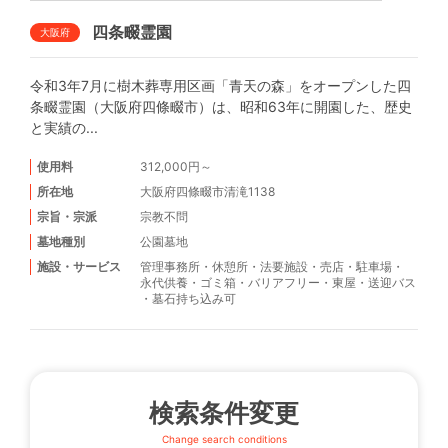
四条畷霊園
大阪府
令和3年7月に樹木葬専用区画「青天の森」をオープンした四
条畷霊園（大阪府四條畷市）は、昭和63年に開園した、歴史
と実績の...
使用料
312,000円～
所在地
大阪府四條畷市清滝1138
宗旨・宗派
宗教不問
墓地種別
公園墓地
施設・サービス
管理事務所
・
休憩所
・
法要施設
・
売店
・
駐車場
・
永代供養
・
ゴミ箱
・
バリアフリー
・
東屋
・
送迎バス
・
墓石持ち込み可
検索条件変更
Change search conditions