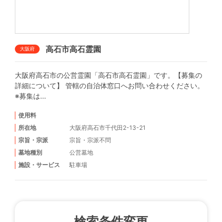
高石市高石霊園
大阪府
大阪府高石市の公営霊園「高石市高石霊園」です。【募集の
詳細について】 管轄の自治体窓口へお問い合わせください。
※募集は...
使用料
所在地
大阪府高石市千代田2-13-21
宗旨・宗派
宗旨・宗派不問
墓地種別
公営墓地
施設・サービス
駐車場
検索条件変更