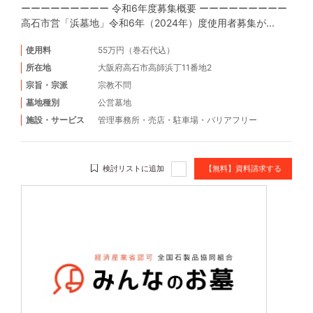
ーーーーーーーーー 令和6年度募集概要 ーーーーーーーーー
高石市営「浜墓地」令和6年（2024年）度使用者募集が...
使用料
55万円（巻石代込）
所在地
大阪府高石市高師浜丁11番地2
宗旨・宗派
宗教不問
墓地種別
公営墓地
施設・サービス
管理事務所
・
売店
・
駐車場
・
バリアフリー
検討リストに追加
【無料】資料請求する