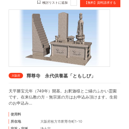
検討リストに追加
【無料】資料請求する
釋尊寺 永代供養墓「ともしび」
大阪府
天平勝宝元年（749年）開基。お釈迦様とご縁のふかい霊園
です。在来仏教の方・無宗派の方はお申込み頂けます。生前
のお申込み...
使用料
所在地
大阪府枚方市釈尊寺町1-10
宗旨・宗派
浄土宗