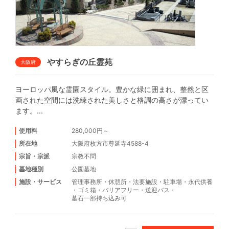
やすらぎの丘霊苑
大阪府
ヨーロッパ風な霊園スタイル。豊かな緑に囲まれ、整然と区
画された空間には洗練された美しさと格調の高さが漂ってい
ます。...
使用料
280,000円～
所在地
大阪府枚方市尊延寺4588-4
宗旨・宗派
宗教不問
墓地種別
公園墓地
施設・サービス
管理事務所
・
休憩所
・
法要施設
・
駐車場
・
永代供養
・
ゴミ箱
・
バリアフリー
・
送迎バス
・
墓石一部持ち込み可