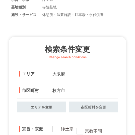
墓地種別
寺院墓地
施設・サービス
休憩所
・
法要施設
・
駐車場
・
永代供養
検索条件変更
Change search conditions
エリア
大阪府
市区町村
枚方市
エリアを変更
市区町村を変更
宗旨・宗派
浄土宗
宗教不問