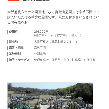
大阪府枚方市の公園墓地「枚方御殿山霊園」は宗旨不問でご
購入いただける希少な霊園です。既にお付き合いをされてい
るお寺様をお...
使用料
216,000円
(48万円～／㎡（37万円～／聖地）)
所在地
大阪府枚方市磯島北町２９３－１
宗旨・宗派
宗教不問
墓地種別
公園墓地
施設・サービス
管理事務所
・
休憩所
・
売店
・
駐車場
・
永代供養