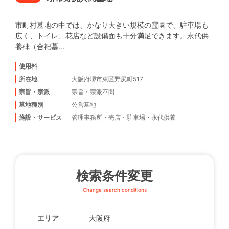
市町村墓地の中では、かなり大きい規模の霊園で、駐車場も
広く、トイレ、花店など設備面も十分満足できます。永代供
養碑（合祀墓...
使用料
所在地
大阪府堺市東区野尻町517
宗旨・宗派
宗旨・宗派不問
墓地種別
公営墓地
施設・サービス
管理事務所
・
売店
・
駐車場
・
永代供養
検索条件変更
Change search conditions
エリア
大阪府