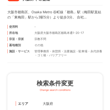
大阪市都島区、Osaka Metro 谷町線「都島」駅（梅田駅直結
の「東梅田」駅から3駅5分）より徒歩3分。 合祀...
使用料
-
所在地
大阪府大阪市都島区都島本通1-20-17
宗旨・宗派
宗教不問
墓地種別
その他
施設・サービス
管理事務所
・
休憩所
・
法要施設
・
駐車場
・
永代供養
・
ゴミ箱
・
バリアフリー
検索条件変更
Change search conditions
エリア
大阪府