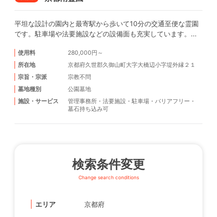
平坦な設計の園内と最寄駅から歩いて10分の交通至便な霊園
です。駐車場や法要施設などの設備面も充実しています。...
使用料
280,000円～
所在地
京都府久世郡久御山町大字大橋辺小字堤外縁２１
宗旨・宗派
宗教不問
墓地種別
公園墓地
施設・サービス
管理事務所
・
法要施設
・
駐車場
・
バリアフリー
・
墓石持ち込み可
検索条件変更
Change search conditions
エリア
京都府