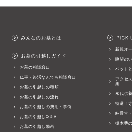
みんなのお墓とは
PICK 
新規オ
お墓の引越しガイド
眺望の
お墓の相談窓口
ペット
仏事・終活なんでも相談窓口
アクセ
集
お墓の引越しの種類
永代供
お墓の引越しの流れ
特選！
お墓の引越しの費用・事例
納骨堂
お墓の引越しQ＆A
樹木葬
お墓の引越し動画