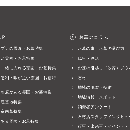
UP
お墓のコラム
ープンの霊園・お墓特集
お墓の事・お墓の選び方
いい霊園・お墓特集
仏事・終活
と一緒に入れる霊園・お墓特集
お墓の引越し（改葬）ノウ
ス便利・駅が近い霊園・お墓特
石材
地域の風習・特徴
養制度がある霊園・お墓特集
地域情報・スポット
寺院墓地特集
消費者アンケート
・室内墓特集
石材店スタッフインタビュ
のある霊園・お墓特集
行事・出来事・イベント・