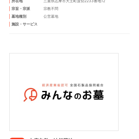
所在地
三重県志摩市大王町波切2233番地12
宗旨・宗派
宗教不問
墓地種別
公営墓地
施設・サービス