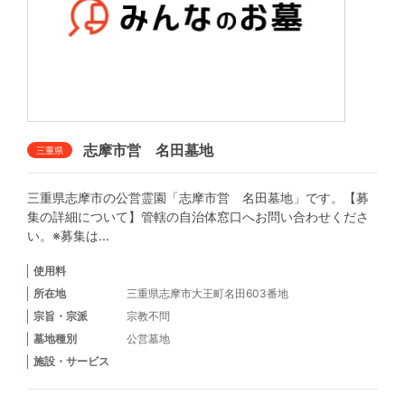
志摩市営 名田墓地
三重県
三重県志摩市の公営霊園「志摩市営 名田墓地」です。【募
集の詳細について】管轄の自治体窓口へお問い合わせくださ
い。※募集は...
使用料
所在地
三重県志摩市大王町名田603番地
宗旨・宗派
宗教不問
墓地種別
公営墓地
施設・サービス