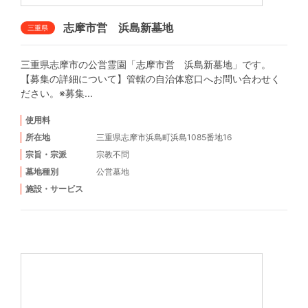
志摩市営 浜島新墓地
三重県
三重県志摩市の公営霊園「志摩市営 浜島新墓地」です。
【募集の詳細について】管轄の自治体窓口へお問い合わせく
ださい。※募集...
使用料
所在地
三重県志摩市浜島町浜島1085番地16
宗旨・宗派
宗教不問
墓地種別
公営墓地
施設・サービス