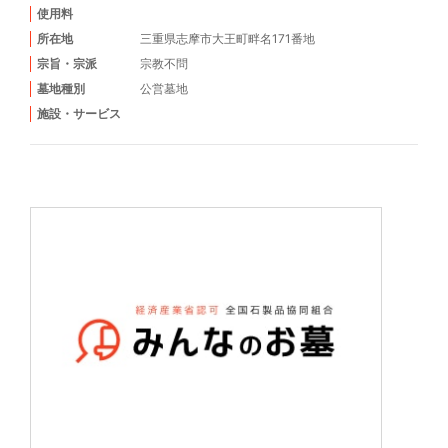
使用料
所在地
三重県志摩市大王町畔名171番地
宗旨・宗派
宗教不問
墓地種別
公営墓地
施設・サービス