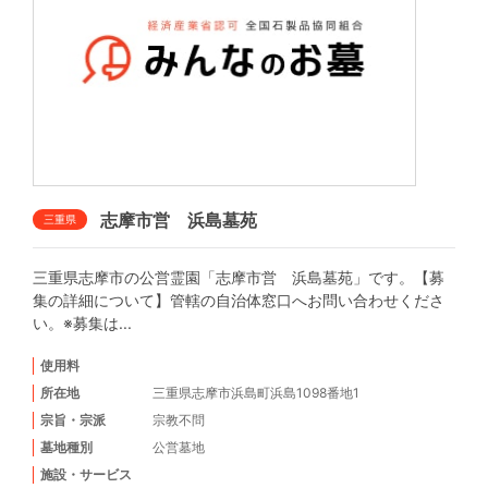
志摩市営 浜島墓苑
三重県
三重県志摩市の公営霊園「志摩市営 浜島墓苑」です。【募
集の詳細について】管轄の自治体窓口へお問い合わせくださ
い。※募集は...
使用料
所在地
三重県志摩市浜島町浜島1098番地1
宗旨・宗派
宗教不問
墓地種別
公営墓地
施設・サービス