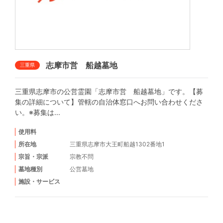
志摩市営 船越墓地
三重県
三重県志摩市の公営霊園「志摩市営 船越墓地」です。【募
集の詳細について】管轄の自治体窓口へお問い合わせくださ
い。※募集は...
使用料
所在地
三重県志摩市大王町船越1302番地1
宗旨・宗派
宗教不問
墓地種別
公営墓地
施設・サービス