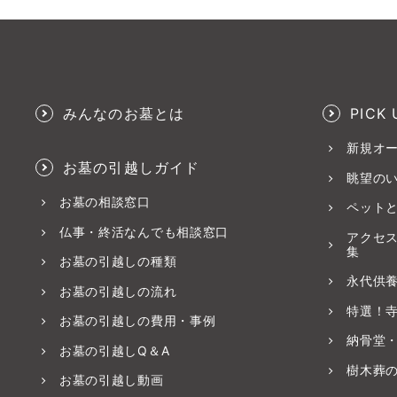
みんなのお墓とは
PICK 
新規オ
お墓の引越しガイド
眺望の
お墓の相談窓口
ペット
仏事・終活なんでも相談窓口
アクセ
集
お墓の引越しの種類
永代供
お墓の引越しの流れ
特選！
お墓の引越しの費用・事例
納骨堂
お墓の引越しQ＆A
樹木葬
お墓の引越し動画