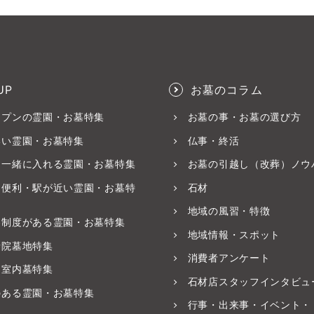
UP
お墓のコラム
ープンの霊園・お墓特集
お墓の事・お墓の選び方
いい霊園・お墓特集
仏事・終活
と一緒に入れる霊園・お墓特集
お墓の引越し（改葬）ノウ
ス便利・駅が近い霊園・お墓特
石材
地域の風習・特徴
養制度がある霊園・お墓特集
地域情報・スポット
寺院墓地特集
消費者アンケート
・室内墓特集
石材店スタッフインタビュ
のある霊園・お墓特集
行事・出来事・イベント・