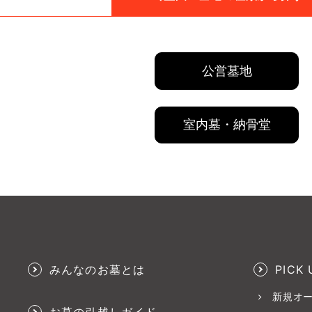
公営墓地
室内墓・納骨堂
みんなのお墓とは
PICK 
新規オ