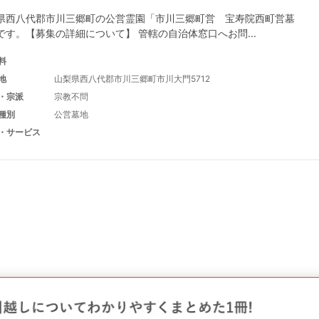
県西八代郡市川三郷町の公営霊園「市川三郷町営 宝寿院西町営墓
です。【募集の詳細について】 管轄の自治体窓口へお問...
料
地
山梨県西八代郡市川三郷町市川大門5712
・宗派
宗教不問
種別
公営墓地
・サービス