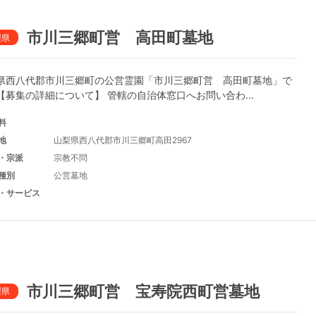
市川三郷町営 高田町墓地
梨県
県西八代郡市川三郷町の公営霊園「市川三郷町営 高田町墓地」で
【募集の詳細について】 管轄の自治体窓口へお問い合わ...
料
地
山梨県西八代郡市川三郷町高田2967
・宗派
宗教不問
種別
公営墓地
・サービス
市川三郷町営 宝寿院西町営墓地
梨県