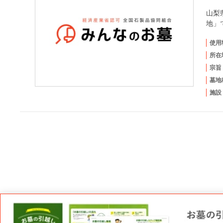
山梨
地」
使用
所在
宗旨
墓地
施設