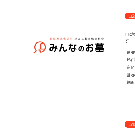
山
山梨
す。
使用
所在
宗旨
墓地
施設
山