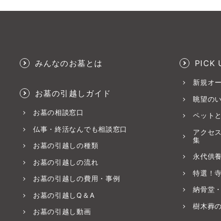
みんなのお墓とは
PICK 
新規オ
お墓の引越しガイド
眺望の
お墓の相談窓口
ペット
仏事・終活なんでも相談窓口
アクセ
集
お墓の引越しの種類
永代供
お墓の引越しの流れ
特選！
お墓の引越しの費用・事例
納骨堂
お墓の引越しQ＆A
樹木葬
お墓の引越し動画