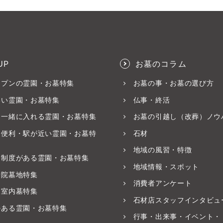
UP
お墓のコラム
ープンの霊園・お墓特集
お墓の事・お墓の選び方
いい霊園・お墓特集
仏事・終活
と一緒に入れる霊園・お墓特集
お墓の引越し（改葬）ノウ
ス便利・駅が近い霊園・お墓特
石材
地域の風習・特徴
養制度がある霊園・お墓特集
地域情報・スポット
寺院墓地特集
消費者アンケート
・室内墓特集
石材店スタッフインタビュ
のある霊園・お墓特集
行事・出来事・イベント・