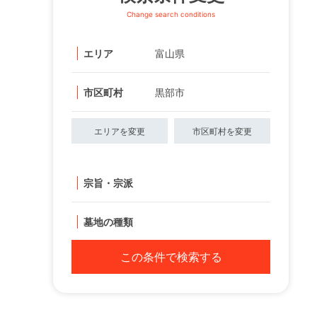
Change search conditions
エリア
富山県
市区町村
黒部市
エリアを変更
市区町村を変更
宗旨・宗派
墓地の種類
この条件で検索する