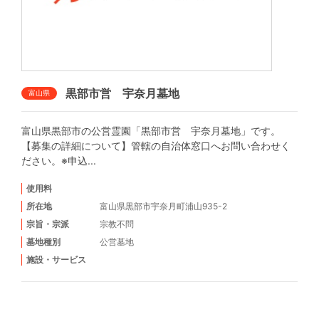
黒部市営 宇奈月墓地
富山県
富山県黒部市の公営霊園「黒部市営 宇奈月墓地」です。
【募集の詳細について】管轄の自治体窓口へお問い合わせく
ださい。※申込...
使用料
所在地
富山県黒部市宇奈月町浦山935-2
宗旨・宗派
宗教不問
墓地種別
公営墓地
施設・サービス