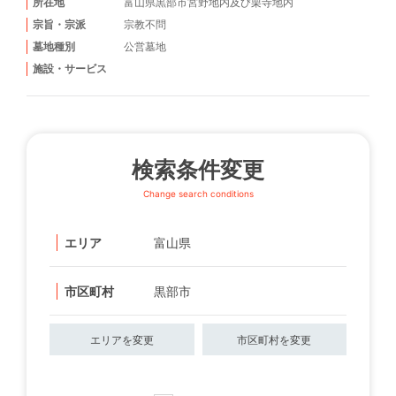
所在地
富山県黒部市宮野地内及び栗寺地内
宗旨・宗派
宗教不問
墓地種別
公営墓地
施設・サービス
検索条件変更
Change search conditions
エリア
富山県
市区町村
黒部市
エリアを変更
市区町村を変更