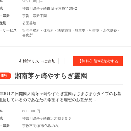
料
269,000円～
地
神奈川県茅ヶ崎市 堤字東原1139-2
・宗派
宗旨・宗派不問
種別
公園墓地
・サービス
管理事務所
・
休憩所
・
法要施設
・
駐車場
・
礼拝堂
・
永代供養
・
会食所
検討リストに追加
【無料】資料請求する
湘南茅ヶ崎やすらぎ霊園
奈川県
19年6月21日開園湘南茅ヶ崎やすらぎ霊園はさまざまなタイプのお墓
用意しているのであなたの希望する理想のお墓が見...
料
680,000円
地
神奈川県茅ヶ崎市浜之郷３５６
・宗派
宗教不問(在来仏教のみ)