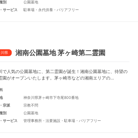
種別
公園墓地
・サービス
駐車場
・
永代供養
・
バリアフリー
湘南公園墓地 茅ヶ崎第二霊園
奈川県
川で人気の公園墓地に、第二霊園が誕生！湘南公園墓地に、待望の
霊園がオープンいたします。茅ヶ崎市などの湘南エリアの...
料
地
神奈川県茅ヶ崎市下寺尾800番地
・宗派
宗教不問
種別
公園墓地
・サービス
管理事務所
・
法要施設
・
駐車場
・
バリアフリー