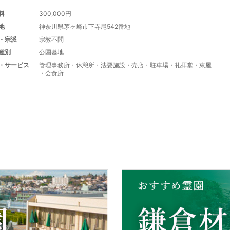
料
300,000円
地
神奈川県茅ヶ崎市下寺尾542番地
・宗派
宗教不問
種別
公園墓地
・サービス
管理事務所
・
休憩所
・
法要施設
・
売店
・
駐車場
・
礼拝堂
・
東屋
・
会食所