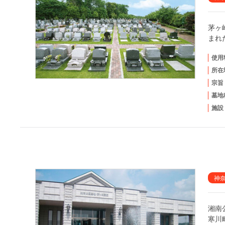
茅ヶ
まれ
使用
所在
宗旨
墓地
施設
神
湘南
寒川