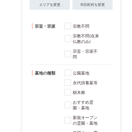
エリアを変更
市区町村を変更
宗旨・宗派
宗教不問
宗教不問(在来
仏教のみ)
宗旨・宗派不
問
墓地の種類
公園墓地
永代供養墓等
樹木葬
おすすめ霊
園・墓地
新規オープン
の霊園・墓地