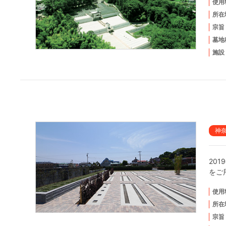
使用
所在
宗旨
墓地
施設
神
20
をご
使用
所在
宗旨