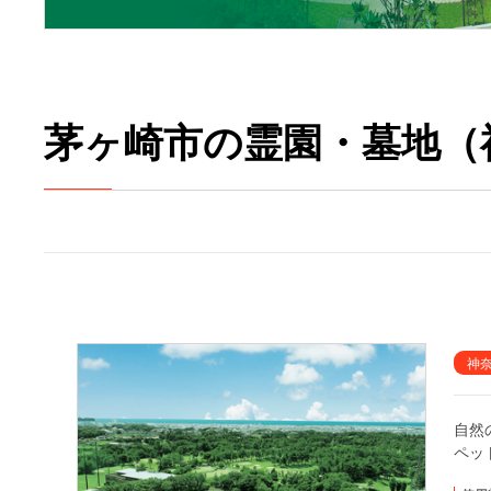
茅ヶ崎市の霊園・墓地（
神
自然
ペッ