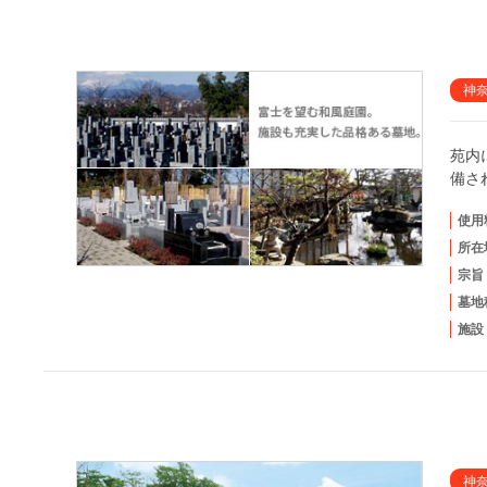
神
苑内
備さ
使用
所在
宗旨
墓地
施設
神