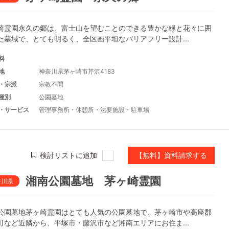
崎霊園永久の郷は、富士山を望むことのできる豊かな緑と花々に囲
た墓域で、とても明るく、全区画平坦なバリアフリー設計...
料
地
神奈川県茅ヶ崎市芹沢4183
・宗派
宗教不問
種別
公園墓地
・サービス
管理事務所
・
休憩所
・
法要施設
・
駐車場
検討リストに追加
【無料】資料請求する
湘南公園墓地 茅ヶ崎霊園
奈川県
公園墓地茅ヶ崎霊園はとても人気の公園墓地で、茅ヶ崎市や高座郡
町など近隣から、平塚市・藤沢市など湘南エリアにお住ま...