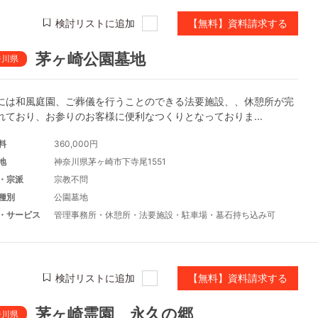
検討リストに追加
【無料】資料請求する
茅ヶ崎公園墓地
奈川県
には和風庭園、ご葬儀を行うことのできる法要施設、、休憩所が完
れており、お参りのお客様に便利なつくりとなっておりま...
料
360,000円
地
神奈川県茅ヶ崎市下寺尾1551
・宗派
宗教不問
種別
公園墓地
・サービス
管理事務所
・
休憩所
・
法要施設
・
駐車場
・
墓石持ち込み可
検討リストに追加
【無料】資料請求する
茅ヶ崎霊園 永久の郷
奈川県