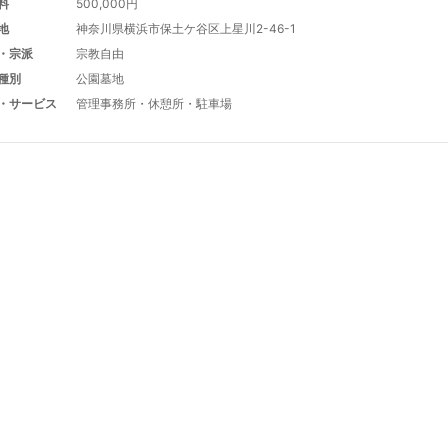
料
500,000円
地
神奈川県横浜市保土ケ谷区上星川2-46-1
・宗派
宗教自由
種別
公園墓地
・サービス
管理事務所
・
休憩所
・
駐車場