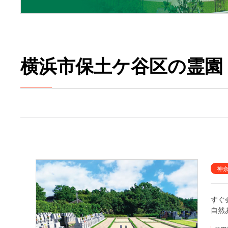
横浜市保土ケ谷区の霊園
神
すぐ
自然