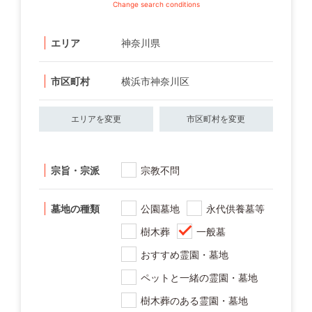
Change search conditions
エリア
神奈川県
市区町村
横浜市神奈川区
エリアを変更
市区町村を変更
宗旨・宗派
宗教不問
墓地の種類
公園墓地
永代供養墓等
樹木葬
一般墓
おすすめ霊園・墓地
ペットと一緒の霊園・墓地
樹木葬のある霊園・墓地