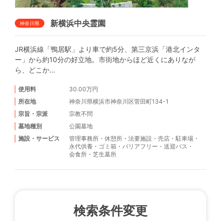
新横浜中央霊園
神奈川県
JR横浜線「鴨居駅」より車で約5分、第三京浜「港北インタ
ー」から約10分の好立地。市街地からほど近くにありなが
ら、どこか...
使用料
30.00万円
所在地
神奈川県横浜市神奈川区菅田町134-1
宗旨・宗派
宗教不問
墓地種別
公園墓地
施設・サービス
管理事務所
・
休憩所
・
法要施設
・
売店
・
駐車場
・
永代供養
・
ゴミ箱
・
バリアフリー
・
送迎バス
・
会食所
・
芝生墓所
検索条件変更