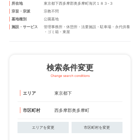
所在地
東京都下西多摩郡奥多摩町海沢１８３-３
宗旨・宗派
宗教不問
墓地種別
公園墓地
施設・サービス
管理事務所
・
休憩所
・
法要施設
・
駐車場
・
永代供養
・
ゴミ箱
・
東屋
検索条件変更
Change search conditions
エリア
東京都下
市区町村
西多摩郡奥多摩町
エリアを変更
市区町村を変更