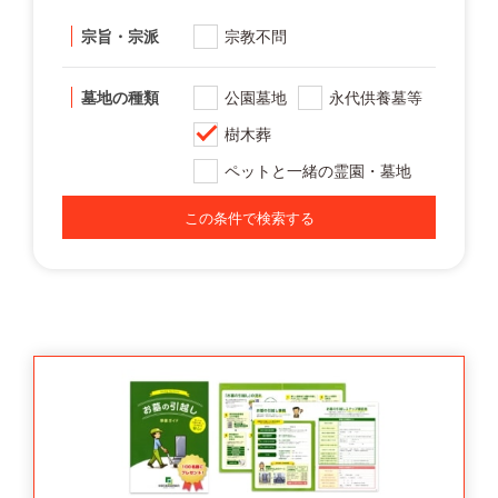
宗旨・宗派
宗教不問
墓地の種類
公園墓地
永代供養墓等
樹木葬
ペットと一緒の霊園・墓地
この条件で検索する