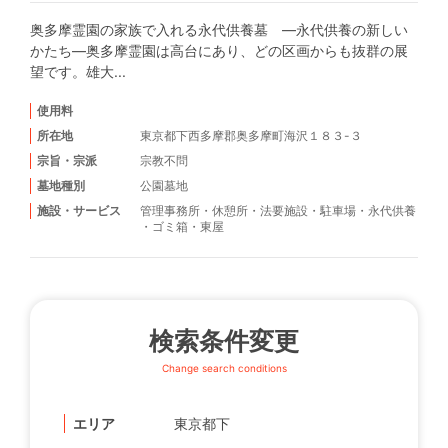
奥多摩霊園の家族で入れる永代供養墓 ―永代供養の新しい
かたち―奥多摩霊園は高台にあり、どの区画からも抜群の展
望です。雄大...
使用料
所在地
東京都下西多摩郡奥多摩町海沢１８３-３
宗旨・宗派
宗教不問
墓地種別
公園墓地
施設・サービス
管理事務所
・
休憩所
・
法要施設
・
駐車場
・
永代供養
・
ゴミ箱
・
東屋
検索条件変更
Change search conditions
エリア
東京都下