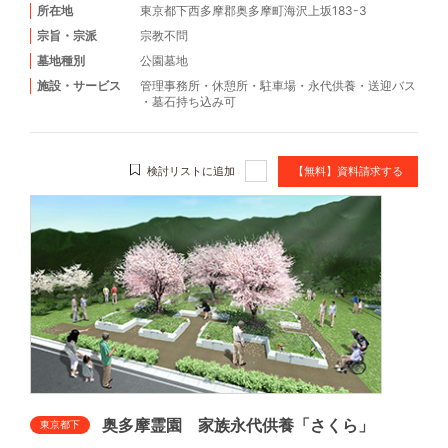
所在地
東京都下西多摩郡奥多摩町海沢上坂183-3
宗旨・宗派
宗教不問
墓地種別
公園墓地
施設・サービス
管理事務所
・
休憩所
・
駐車場
・
永代供養
・
送迎バス
・
墓石持ち込み可
検討リストに追加
【無料】資料請求する
奥多摩霊園 家族永代供養「さくら」
東京都下