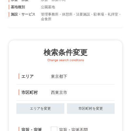
墓地種別
公園墓地
施設・サービス
管理事務所
・
休憩所
・
法要施設
・
駐車場
・
礼拝堂
・
会食所
検索条件変更
Change search conditions
エリア
東京都下
市区町村
西東京市
エリアを変更
市区町村を変更
宗旨・宗派
宗旨・宗派不問