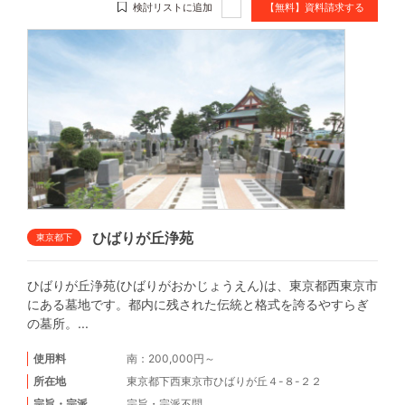
検討リストに追加
【無料】資料請求する
ひばりが丘浄苑
東京都下
ひばりが丘浄苑(ひばりがおかじょうえん)は、東京都西東京市
にある墓地です。都内に残された伝統と格式を誇るやすらぎ
の墓所。...
使用料
南：200,000円～
所在地
東京都下西東京市ひばりが丘４-８-２２
宗旨・宗派
宗旨・宗派不問