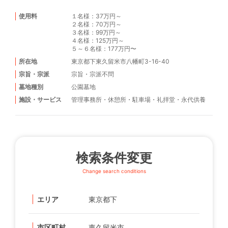
使用料
１名様：37万円～
２名様：70万円～
３名様：99万円～
４名様：125万円～
５～６名様：177万円〜
所在地
東京都下東久留米市八幡町3-16-40
宗旨・宗派
宗旨・宗派不問
墓地種別
公園墓地
施設・サービス
管理事務所
・
休憩所
・
駐車場
・
礼拝堂
・
永代供養
検索条件変更
Change search conditions
エリア
東京都下
市区町村
東久留米市