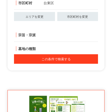
市区町村
台東区
エリアを変更
市区町村を変更
宗旨・宗派
墓地の種類
この条件で検索する