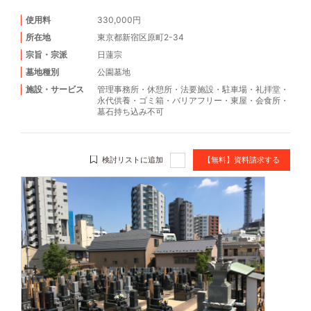
使用料
330,000円
所在地
東京都新宿区原町2-34
宗旨・宗派
日蓮宗
墓地種別
公園墓地
施設・サービス
管理事務所
・
休憩所
・
法要施設
・
駐車場
・
礼拝堂
・
永代供養
・
ゴミ箱
・
バリアフリー
・
東屋
・
会食所
・
墓石持ち込み不可
検討リストに追加
【無料】資料請求する