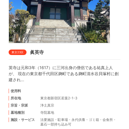
眞英寺
東京23区
英寺は元和3年（1617）に三河出身の僧侶である祐真上人
が、 現在の東京都千代田区麹町である麹町清水谷貝塚村に創
建され...
使用料
所在地
東京都新宿区若葉2-1-3
宗旨・宗派
浄土真宗
墓地種別
寺院墓地
施設・サービス
法要施設
・
駐車場
・
永代供養
・
ゴミ箱
・
会食所
・
墓石一部持ち込み可