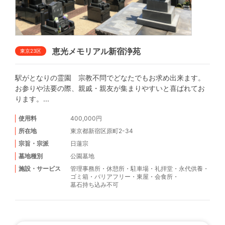
恵光メモリアル新宿浄苑
東京23区
駅がとなりの霊園 宗教不問でどなたでもお求め出来ます。
お参りや法要の際、親戚・親友が集まりやすいと喜ばれてお
ります。...
使用料
400,000円
所在地
東京都新宿区原町2-34
宗旨・宗派
日蓮宗
墓地種別
公園墓地
施設・サービス
管理事務所
・
休憩所
・
駐車場
・
礼拝堂
・
永代供養
・
ゴミ箱
・
バリアフリー
・
東屋
・
会食所
・
墓石持ち込み不可