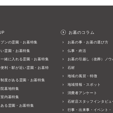
UP
お墓のコラム
ープンの霊園・お墓特集
お墓の事・お墓の選び方
いい霊園・お墓特集
仏事・終活
と一緒に入れる霊園・お墓特集
お墓の引越し（改葬）ノウ
ス便利・駅が近い霊園・お墓特
石材
地域の風習・特徴
養制度がある霊園・お墓特集
地域情報・スポット
寺院墓地特集
消費者アンケート
・室内墓特集
石材店スタッフインタビュ
のある霊園・お墓特集
行事・出来事・イベント・