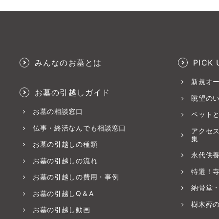
みんなのお墓とは
PICK 
新規オ
お墓の引越しガイド
眺望の
お墓の相談窓口
ペット
仏事・終活なんでも相談窓口
アクセ
集
お墓の引越しの種類
永代供
お墓の引越しの流れ
特選！
お墓の引越しの費用・事例
納骨堂
お墓の引越しQ＆A
樹木葬
お墓の引越し動画