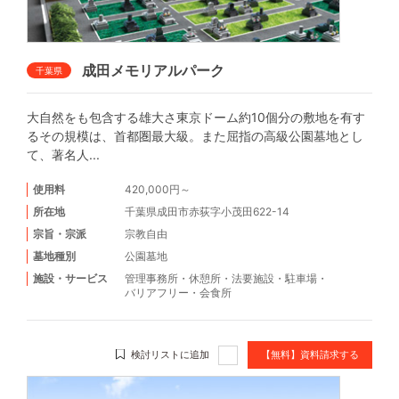
成田メモリアルパーク
千葉県
大自然をも包含する雄大さ東京ドーム約10個分の敷地を有す
るその規模は、首都圏最大級。また屈指の高級公園墓地とし
て、著名人...
使用料
420,000円～
所在地
千葉県成田市赤荻字小茂田622-14
宗旨・宗派
宗教自由
墓地種別
公園墓地
施設・サービス
管理事務所
・
休憩所
・
法要施設
・
駐車場
・
バリアフリー
・
会食所
検討リストに追加
【無料】資料請求する