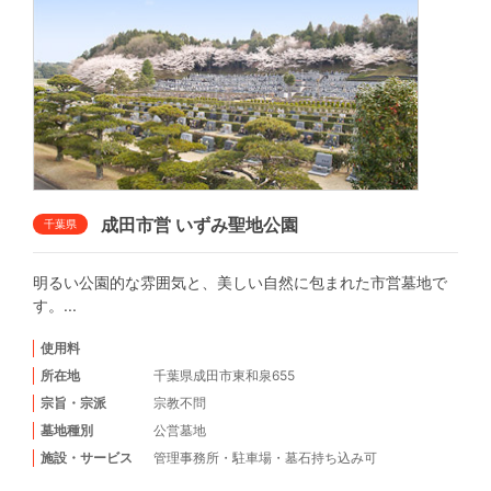
成田市営 いずみ聖地公園
千葉県
明るい公園的な雰囲気と、美しい自然に包まれた市営墓地で
す。...
使用料
所在地
千葉県成田市東和泉655
宗旨・宗派
宗教不問
墓地種別
公営墓地
施設・サービス
管理事務所
・
駐車場
・
墓石持ち込み可