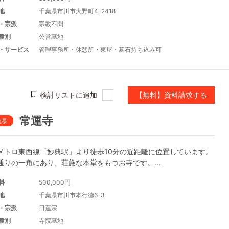
地
千葉県市川市大野町4-2418
・宗派
宗教不問
種別
公営墓地
・サービス
管理事務所
・
休憩所
・
東屋
・
墓石持ち込み可
検討リストに追加
【無料】資料請求する
常運寺
葉県
メトロ東西線「妙典駅」より徒歩10分の近距離に位置しています。
通りの一角にあり、荘厳な本堂をもつお寺です。...
料
500,000円
地
千葉県市川市本行徳6-3
・宗派
日蓮宗
種別
寺院墓地