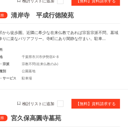
検討リストに追加
【無料】資料請求する
清岸寺 平成行徳陵苑
葉県
駅から徒歩圏。近隣に希少な在来仏教であれば宗旨宗派不問。墓域
参りに楽なバリアフリー。寺町にあり閑静な佇まい。駐車...
料
地
千葉県市川市伊勢宿4-8
・宗派
宗教不問(在来仏教のみ)
種別
公園墓地
・サービス
駐車場
検討リストに追加
【無料】資料請求する
宮久保高圓寺墓苑
葉県