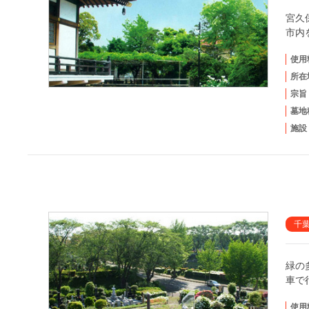
宮久
市内
使用
所在
宗旨
墓地
施設
千
緑の
車で
使用