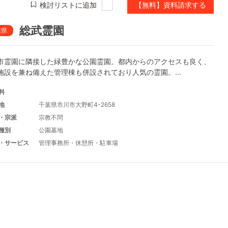
検討リストに追加
【無料】資料請求する
総武霊園
葉県
市霊園に隣接した緑豊かな公園霊園。都内からのアクセスも良く、
施設を兼ね備えた管理棟も併設されており人気の霊園。...
料
地
千葉県市川市大野町4-2658
・宗派
宗教不問
種別
公園墓地
・サービス
管理事務所
・
休憩所
・
駐車場