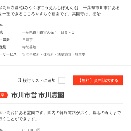
保高圓寺墓苑(みやくぼこうえんじぼえん)は、千葉県市川市にある
を一望できるこころやすらぐ墓園です。高圓寺は、徳治...
料
地
千葉県市川市宮久保４丁目５－１
・宗派
日蓮宗
種別
寺院墓地
・サービス
管理事務所
・
休憩所
・
法要施設
・
駐車場
検討リストに追加
【無料】資料請求する
市川市営 市川霊園
葉県
多い高台にある霊園です。園内の幹線道路が広く、墓地の近くまで
行くことができます。...
料
830,000円