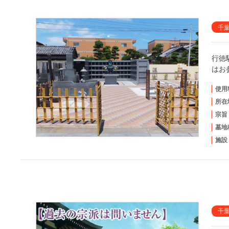
千
行徳
はお
使用
所在
宗旨
墓地
施設
千