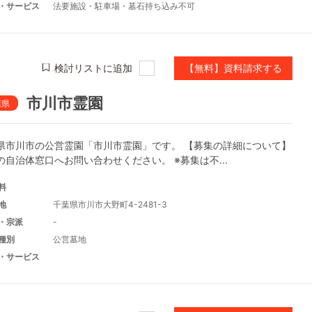
・サービス
法要施設
・
駐車場
・
墓石持ち込み不可
検討リストに追加
【無料】資料請求する
市川市霊園
葉県
県市川市の公営霊園「市川市霊園」です。 【募集の詳細について】
の自治体窓口へお問い合わせください。 ※募集は不...
料
地
千葉県市川市大野町4-2481-3
・宗派
-
種別
公営墓地
・サービス