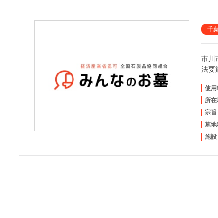
千
市川
法要
使用
所在
宗旨
墓地
施設