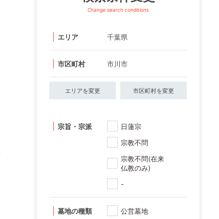
Change search conditions
エリア
千葉県
市区町村
市川市
エリアを変更
市区町村を変更
宗旨・宗派
日蓮宗
宗教不問
宗教不問(在来
仏教のみ)
-
墓地の種類
公営墓地