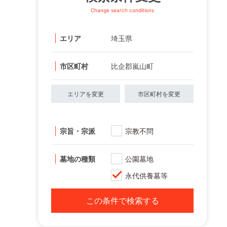
Change search conditions
エリア
埼玉県
市区町村
比企郡嵐山町
エリアを変更
市区町村を変更
宗旨・宗派
宗教不問
墓地の種類
公園墓地
永代供養墓等
この条件で検索する