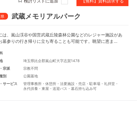
検討リストに追加
【無料】資料請求する
武蔵メモリアルパーク
玉県
には、嵐山渓谷や国営武蔵丘陵森林公園などのレジャー施設があ
お墓参りの行き帰りに立ち寄ることも可能です。眺望に恵ま...
料
地
埼玉県比企郡嵐山町大字志賀1478
・宗派
宗教不問
種別
公園墓地
・サービス
管理事務所
・
休憩所
・
法要施設
・
売店
・
駐車場
・
礼拝堂
・
永代供養
・
東屋
・
送迎バス
・
墓石持ち込み可