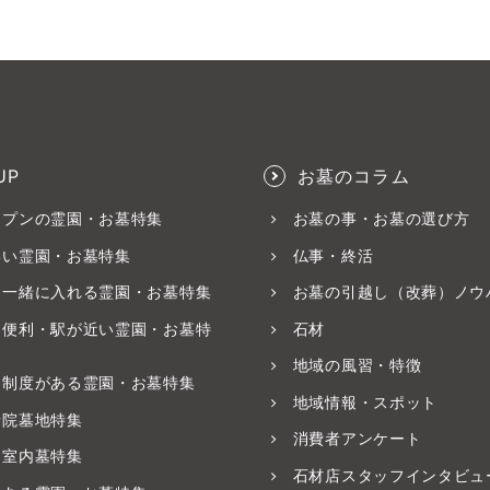
UP
お墓のコラム
ープンの霊園・お墓特集
お墓の事・お墓の選び方
いい霊園・お墓特集
仏事・終活
と一緒に入れる霊園・お墓特集
お墓の引越し（改葬）ノウ
ス便利・駅が近い霊園・お墓特
石材
地域の風習・特徴
養制度がある霊園・お墓特集
地域情報・スポット
寺院墓地特集
消費者アンケート
・室内墓特集
石材店スタッフインタビュ