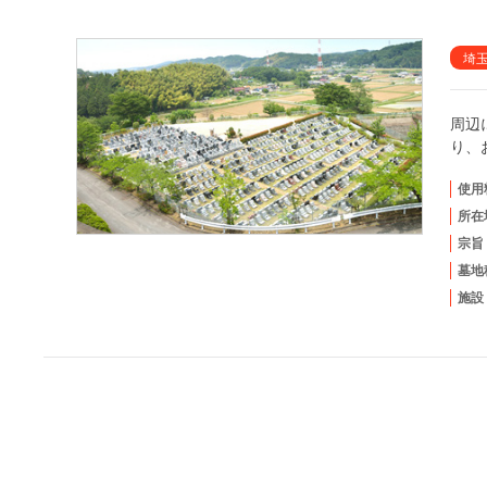
埼
周辺
り、
使用
所在
宗旨
墓地
施設