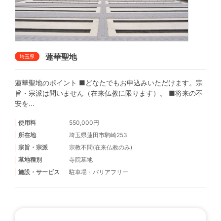
蓮華聖地
埼玉県
蓮華聖地のポイント ■どなたでもお申込みいただけます。宗
旨・宗派は問いません（在来仏教に限ります）。 ■将来の不
安を...
使用料
550,000円
所在地
埼玉県蓮田市駒崎253
宗旨・宗派
宗教不問(在来仏教のみ)
墓地種別
寺院墓地
施設・サービス
駐車場
・
バリアフリー