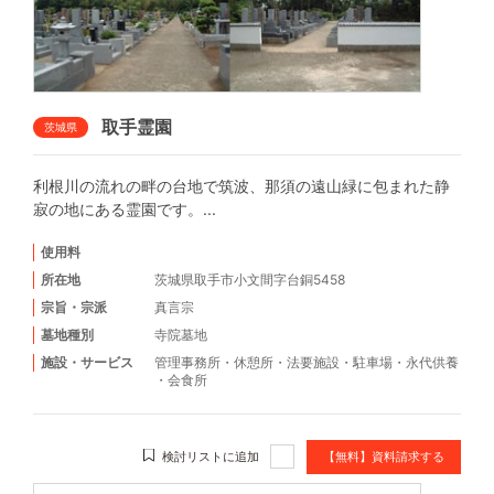
取手霊園
茨城県
利根川の流れの畔の台地で筑波、那須の遠山緑に包まれた静
寂の地にある霊園です。...
使用料
所在地
茨城県取手市小文間字台銅5458
宗旨・宗派
真言宗
墓地種別
寺院墓地
施設・サービス
管理事務所
・
休憩所
・
法要施設
・
駐車場
・
永代供養
・
会食所
検討リストに追加
【無料】資料請求する