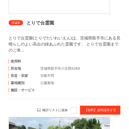
とりで台霊園
茨城県
とりで台霊園(とりでだいれいえん)は、茨城県取手市にある見
晴らしのよい高台の緑あふれた霊園です。 とりで台霊園まで
のご来...
使用料
所在地
茨城県取手市小文間4264
宗旨・宗派
宗教不問
墓地種別
公園墓地
施設・サービス
検討リストに追加
【無料】資料請求する