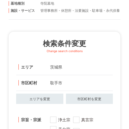
墓地種別
寺院墓地
施設・サービス
管理事務所
・
休憩所
・
法要施設
・
駐車場
・
永代供養
検索条件変更
Change search conditions
エリア
茨城県
市区町村
取手市
エリアを変更
市区町村を変更
宗旨・宗派
浄土宗
真言宗