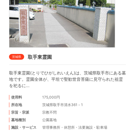
取手東霊園
茨城県
取手東霊園(とりでひがしれいえん)は、茨城県取手市にある墓
地です。霊園全体が、平坦で聖歓世音菩薩に見守られた祖霊
を祀るに...
使用料
175,000円
所在地
茨城県取手市清水361－1
宗旨・宗派
宗教不問
墓地種別
公園墓地
施設・サービス
管理事務所
・
休憩所
・
法要施設
・
駐車場