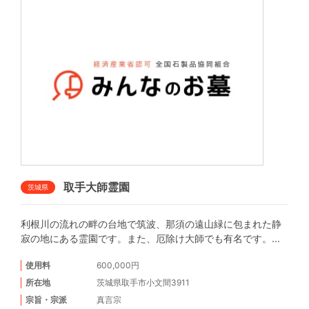
取手大師霊園
茨城県
利根川の流れの畔の台地で筑波、那須の遠山緑に包まれた静
寂の地にある霊園です。また、厄除け大師でも有名です。...
使用料
600,000円
所在地
茨城県取手市小文間3911
宗旨・宗派
真言宗