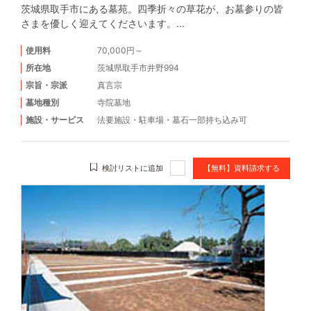
茨城県取手市にある墓苑。四季折々の草花が、お墓参りの皆
さまを優しく迎えてくださいます。...
使用料
70,000円～
所在地
茨城県取手市井野994
宗旨・宗派
真言宗
墓地種別
寺院墓地
施設・サービス
法要施設
・
駐車場
・
墓石一部持ち込み可
検討リストに追加
【無料】資料請求する