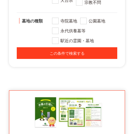
天台宗
宗教不問
墓地の種類
寺院墓地
公園墓地
永代供養墓等
駅近の霊園・墓地
この条件で検索する