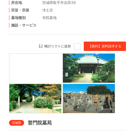
所在地
茨城県取手市吉田39
宗旨・宗派
浄土宗
墓地種別
寺院墓地
施設・サービス
検討リストに追加
【無料】資料請求する
普門院墓苑
茨城県