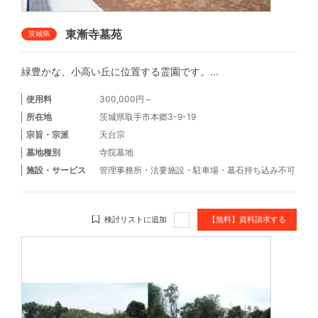
東漸寺墓苑
茨城県
緑豊かな、小高い丘に位置する霊園です。...
使用料
300,000円～
所在地
茨城県取手市本郷3-9-19
宗旨・宗派
天台宗
墓地種別
寺院墓地
施設・サービス
管理事務所
・
法要施設
・
駐車場
・
墓石持ち込み不可
検討リストに追加
【無料】資料請求する