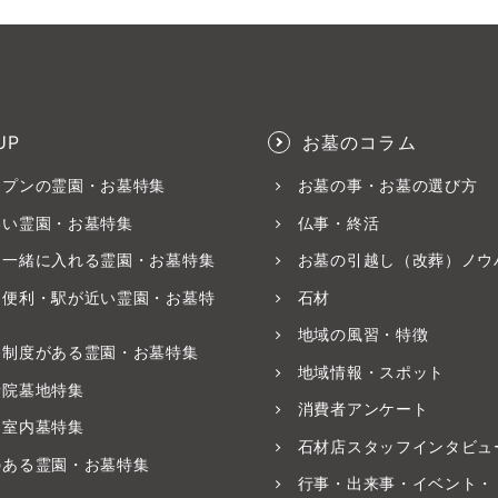
UP
お墓のコラム
ープンの霊園・お墓特集
お墓の事・お墓の選び方
いい霊園・お墓特集
仏事・終活
と一緒に入れる霊園・お墓特集
お墓の引越し（改葬）ノウ
ス便利・駅が近い霊園・お墓特
石材
地域の風習・特徴
養制度がある霊園・お墓特集
地域情報・スポット
寺院墓地特集
消費者アンケート
・室内墓特集
石材店スタッフインタビュ
のある霊園・お墓特集
行事・出来事・イベント・