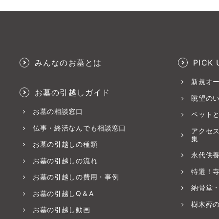
みんなのお墓とは
PICK 
新規オ
お墓の引越しガイド
眺望の
お墓の相談窓口
ペット
仏事・終活なんでも相談窓口
アクセ
集
お墓の引越しの種類
永代供
お墓の引越しの流れ
特選！
お墓の引越しの費用・事例
納骨堂
お墓の引越しQ＆A
樹木葬
お墓の引越し動画