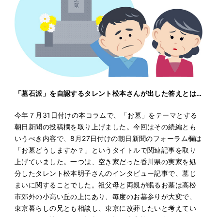
「墓石派」を自認するタレント松本さんが出した答えとは…
今年７月31日付けの本コラムで、「お墓」をテーマとする
朝日新聞の投稿欄を取り上げました。今回はその続編とも
いうべき内容で、8月27日付けの朝日新聞のフォーラム欄は
「お墓どうしますか？」というタイトルで関連記事を取り
上げていました。一つは、空き家だった香川県の実家を処
分したタレント松本明子さんのインタビュー記事で、墓じ
まいに関することでした。祖父母と両親が眠るお墓は高松
市郊外の小高い丘の上にあり、毎度のお墓参りが大変で、
東京暮らしの兄とも相談し、東京に改葬したいと考えてい