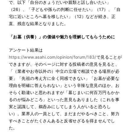
で、以下「自分のきょうだいや親類と話し合いたい」
（26）、「子どもや孫らの判断に任せたい」（17）、「自
宅に近いところへ墓を移したい」（12）などが続き、正
直、残念な結果となりました。
「お墓（供養）」の価値や魅力を理解してもらうために
アンケート結果は
https://www.asahi.com/opinion/forum/183/
で見ることが
できますが、そのページに対する投稿者の意見を見ると、
「（業者やお寺以外の）中立の立場で相談できる場所が必
要」「先祖の考え方に全く同感できない」「お墓が必要な
理由を明確に答えられない」という辛辣な意見のほか、お
そらく勘違いと思われますが「墓じまいに何百万円もかか
るのが悩みどころ」といった意見もありました（これを事
実と認識して、鵜呑みにしてしまう人がいると恐ろし
い）。業界人の一員として、まだまだやるべきこと、努力
すべきことがたくさんあると反省せざるを得ませんでし
た。