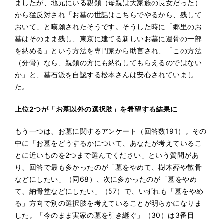
ましたが、地元にいる親類（母親は大家族の長女だった）
から猛反対され「お墓の世話はこちらでやるから、残して
おいて」と嘆願されたそうです。そうした時に「郷里のお
墓はそのまま残し、東京に建てる新しいお墓に遺骨の一部
を納める」という方法を専門家から助言され、「この方法
（分骨）なら、親類の方にも納得してもらえるのではない
か」と、墓石派を自認する松本さんは安心されていまし
た。
上位2つが「お墓以外の選択肢」を希望する結果に
もう一つは、お墓に関するアンケート（回答数191）。その
中に「お墓をどうするかについて、あなたが考えているこ
とに近いものを2つまで選んでください」という質問があ
り、回答で最も多かったのが「墓をやめて、樹木葬や散骨
などにしたい」（同68）、次に多かったのが「墓をやめ
て、納骨堂などにしたい」（57）で、いずれも「墓をやめ
る」方向で別の選択肢を考えていることが明らかになりま
した。「今のまま実家の墓を引き継ぐ」（30）は3番目