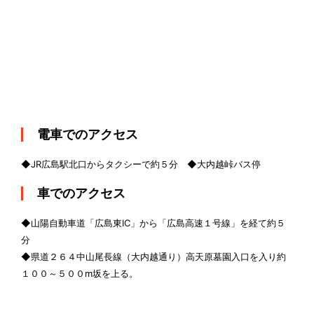
電車でのアクセス
◆JR広島駅北口からタクシーで約５分 ◆大内越峠バス停
車でのアクセス
◆山陽自動車道「広島東IC」から「広島高速１号線」を経て約５
分
◆県道２６４中山尾長線（大内越通り）高天原墓園入口を入り約
１００～５００m坂を上る。