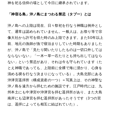
神を祀る信仰の場として今日に継承されています。
「神宿る島」沖ノ島にまつわる禁忌（タブー）とは
沖ノ島への上陸は現在、日々祭祀を行なう神職は例外とし
て、通常は認められていません。一般人は、お祭り等で宗
像大社から許可を得た時のみ上陸できます。また50年以上
前、地元の漁師が漁で寝泊まりしていた時期もありました
が、沖ノ島で「見たり聞いたりしたものは一切口外しては
ならないない」「一木一草一石たりとも持ち出してはなら
ない」という禁忌があり、それは今も守られています（た
とえ神職であっても、上陸前に全裸で海に浸かり、心身を
清める禊を行なう決まりになっている）。大島北部にある
沖津宮遥拝所（構成資産の一つ）＝写真上は、その神聖な
沖ノ島を遠方から拝むための施設です。江戸時代には、九
州本土にも中津宮や沖津宮を拝む遥拝所があり、また大島
南岸にも辺津宮を拝む遥拝所があったそうです（3つの宮
は、遥拝によっても相互に結ばれていた）。