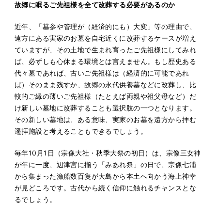
故郷に眠るご先祖様を全て改葬する必要があるのか
近年、「墓参や管理が（経済的にも）大変」等の理由で、
遠方にある実家のお墓を自宅近くに改葬するケースが増え
ていますが、その土地で生まれ育ったご先祖様にしてみれ
ば、必ずしも心休まる環境とは言えません。もし歴史ある
代々墓であれば、古いご先祖様は（経済的に可能であれ
ば）そのまま残すか、故郷の永代供養墓などに改葬し、比
較的ご縁の薄いご先祖様（たとえば両親や祖父母など）だ
け新しい墓地に改葬することも選択肢の一つとなります。
その新しい墓地は、ある意味、実家のお墓を遠方から拝む
遥拝施設と考えることもできるでしょう。
毎年10月1日（宗像大社・秋季大祭の初日）は、宗像三女神
が年に一度、辺津宮に揃う「みあれ祭」の日で、宗像七浦
から集まった漁船数百隻が大島から本土へ向かう海上神幸
が見どころです。古代から続く信仰に触れるチャンスとな
るでしょう。