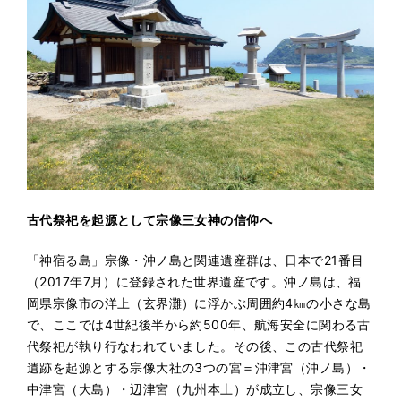
古代祭祀を起源として宗像三女神の信仰へ
「神宿る島」宗像・沖ノ島と関連遺産群は、日本で21番目
（2017年7月）に登録された世界遺産です。沖ノ島は、福
岡県宗像市の洋上（玄界灘）に浮かぶ周囲約4㎞の小さな島
で、ここでは4世紀後半から約500年、航海安全に関わる古
代祭祀が執り行なわれていました。その後、この古代祭祀
遺跡を起源とする宗像大社の3つの宮＝沖津宮（沖ノ島）・
中津宮（大島）・辺津宮（九州本土）が成立し、宗像三女