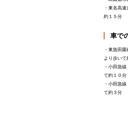
・東名高速
約１５分
車で
・東急田園
より歩いて
・小田急線
て約１０分
・小田急線
て約３分